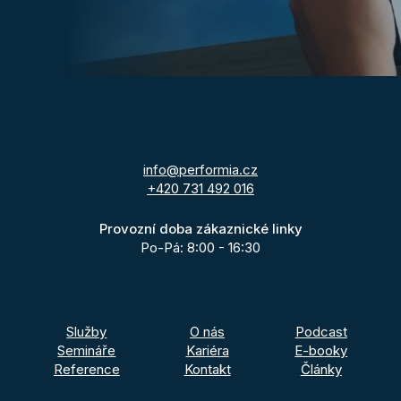
info@performia.cz
+420 731 492 016
Provozní doba zákaznické linky
Po-Pá: 8:00 - 16:30
Služby
O nás
Podcast
Semináře
Kariéra
E-booky
Reference
Kontakt
Články