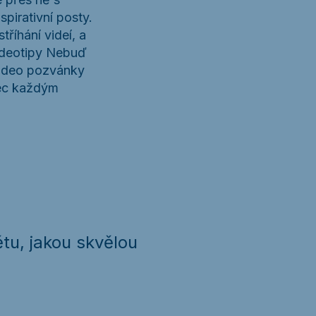
spirativní posty.
tříhání videí, a
videotipy Nebuď
 video pozvánky
vec každým
ětu, jakou skvělou