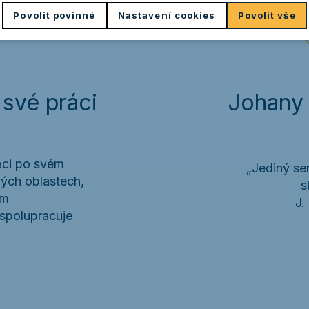
Povolit povinné
Nastavení cookies
Povolit vše
 své práci
Johany 
věci po svém
„Jediný sen 
vých oblastech,
s
em
J.
 spolupracuje