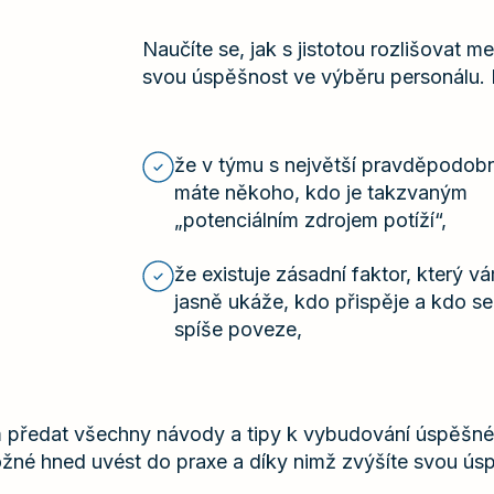
Naučíte se, jak s jistotou rozlišovat m
svou úspěšnost ve výběru personálu. M
že v týmu s největší pravděpodobn
máte někoho, kdo je takzvaným
„potenciálním zdrojem potíží“,
že existuje zásadní faktor, který v
jasně ukáže, kdo přispěje a kdo se
spíše poveze,
m předat všechny návody a tipy k vybudování úspěšné
žné hned uvést do praxe a díky nimž zvýšíte svou ús