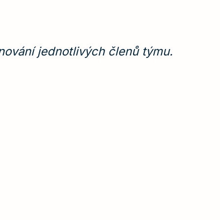
Velmi u
nování jednotlivých členů týmu.
aplikov
—
Eva Hasa