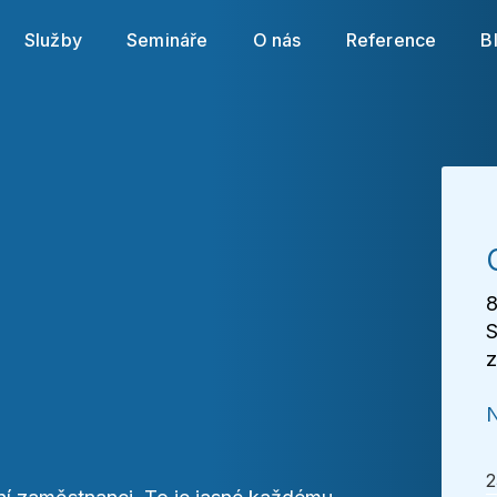
cookies souborů
. Svá nastavení můžete kdykoli změnit
Služby
Semináře
O nás
Reference
B
Povolit povinné
Nastavení cookies
Povolit vše
8
S
z
N
2