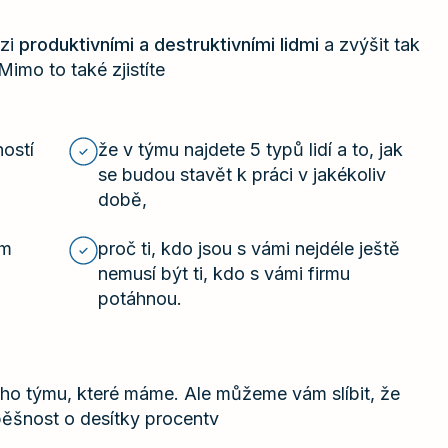
ezi
produktivními a destruktivními lidmi
a zvýšit tak
imo to také zjistíte
ostí
že v týmu najdete 5 typů lidí a to, jak
se budou stavět k práci v jakékoliv
době,
ám
proč ti, kdo jsou s vámi nejdéle ještě
nemusí být ti, kdo s vámi firmu
potáhnou.
ho týmu, které máme. Ale můžeme vám slíbit, že
pěšnost o desítky procentv