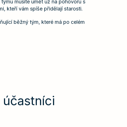
o týmu musíte umět už na pohovoru s
i, kteří vám spíše přidělají starosti.
ující běžný tým, které má po celém
 účastníci