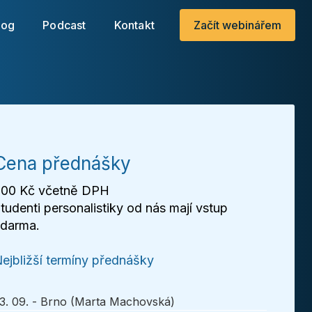
.
log
Podcast
Kontakt
Začít webinářem
Cena přednášky
00 Kč včetně DPH
tudenti personalistiky od nás mají vstup
darma.
ejbližší termíny přednášky
3. 09. - Brno (Marta Machovská)