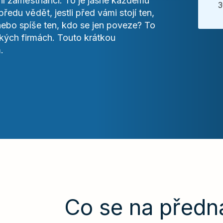
ální zaměstnanci. To je jasné každému
3
ředu vědět, jestli před vámi stojí ten,
bo spíše ten, kdo se jen poveze? To
ských firmách. Touto krátkou
.
Co se na předn