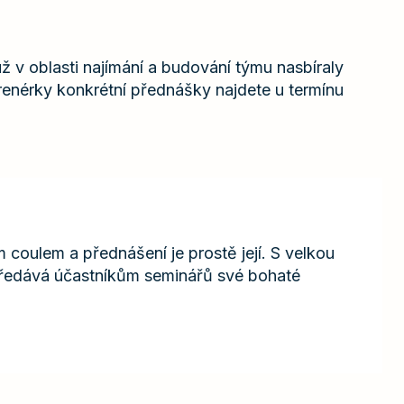
 v oblasti najímání a budování týmu nasbíraly
enérky konkrétní přednášky najdete u termínu
 coulem a přednášení je prostě její. S velkou
ředává účastníkům seminářů své bohaté