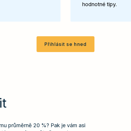
hodnotné tipy.
Přihlásit se hned
it
týmu průměrně 20 %? Pak je vám asi