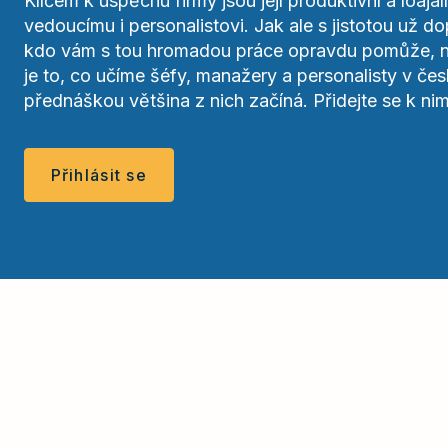
Klíčem k úspěchu firmy jsou její produktivní a loaj
vedoucímu i personalistovi. Jak ale s jistotou už dop
kdo vám s tou hromadou práce opravdu pomůže, ne
je to, co učíme šéfy, manažery a personalisty v če
přednáškou většina z nich začíná. Přidejte se k nim
Přihlásit se