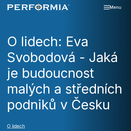
Menu
Sl
Se
O lidech: Eva
O 
Svobodová - Jaká
Re
Kd
Ná
Bl
je budoucnost
Ka
Po
malých a středních
Ko
podniků v Česku
Za
O lidech