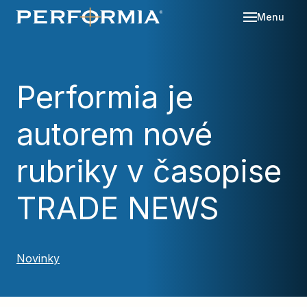
Menu
Sl
Se
Performia je
O 
autorem nové
Re
Kd
Ná
Bl
rubriky v časopise
Ka
Po
TRADE NEWS
Ko
Za
Novinky