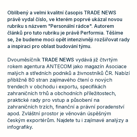
Oblíbený a velmi kvalitní časopis TRADE NEWS
právě vydal číslo, ve kterém poprvé ukázal novou
rubriku s názvem "Personální rádce". Autorem
článků pro tuto rubriku je právě Performia. Těšíme
se, že budeme moci opět intenzivněji rozšiřovat rady
a inspiraci pro oblast budování týmu.
Dvouměsíčník
TRADE NEWS
vydává již čtvrtým
rokem agentura ANTECOM jako magazín Asociace
malých a středních podniků a živnostníků ČR. Nabízí
přibližně 80 stran zajímavého čtení o nových
trendech v obchodu i exportu, specifikách
zahraničních trhů a obchodních příležitostech,
praktické rady pro vstup a působení na
zahraničních trzích, finanční a právní poradenství
apod. Zvláštní prostor je věnován úspěšným
českým exportérům. Najdete tu i zajímavé analýzy a
infografiky.