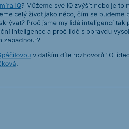
míra IQ
? Můžeme své IQ zvýšit nebo je to 
seme celý život jako něco, čím se budeme p
krývat? Proč jsme my lidé inteligencí tak 
ční inteligence a proč lidé s opravdu vyso
m zapadnout?
Spáčilovou
v dalším díle rozhovorů "O lide
čková
.