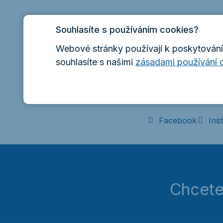
Chcete vě
Souhlasíte s používáním cookies?
Webové stránky používají k poskytování 
souhlasíte s našimi
zásadami používání 
Sledujte nás na so
téma? Napište př
Facebook
Ins
Chcete