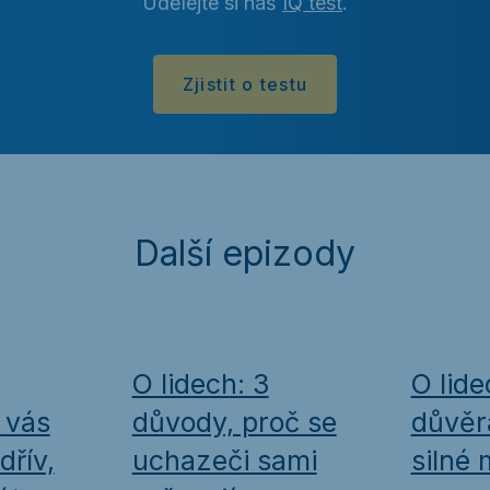
Udělejte si náš
IQ test
.
Zjistit o testu
Další epizody
O lidech: 3
O lid
 vás
důvody, proč se
důvěra
dřív,
uchazeči sami
silné