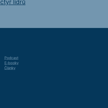
čtyř lídrů
Podcast
E-booky
Články