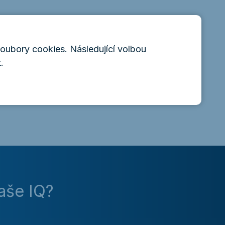
castu?
soubory cookies. Následující volbou
.
ký nápad na další
aše IQ?