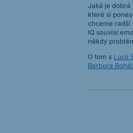
Jaká je dobrá
které si pone
chceme radši s
IQ souvisí emo
někdy problé
O tom s
Lucií 
Barbora Bohá