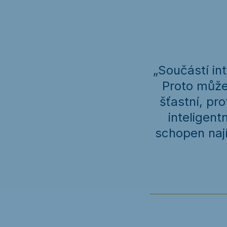
„Součástí in
Proto můžem
šťastní, pr
inteligent
schopen nají