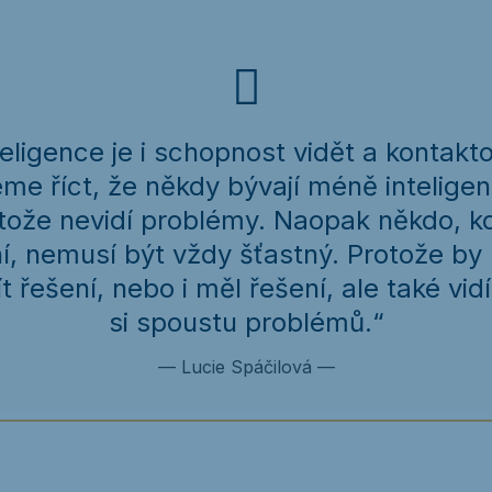
teligence je i schopnost vidět a kontakt
e říct, že někdy bývají méně inteligent
otože nevidí problémy. Naopak někdo, k
ní, nemusí být vždy šťastný. Protože b
t řešení, nebo i měl řešení, ale také vid
si spoustu problémů.“
—
Lucie Spáčilová
—