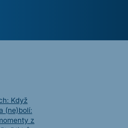
ech: Když
 (ne)bolí:
 momenty z