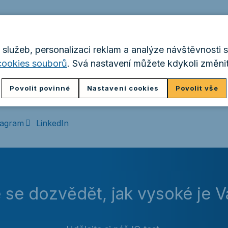
dět o každém novém dílu pod
služeb, personalizaci reklam a analýze návštěvnosti 
cookies souborů
. Svá nastavení můžete kdykoli změnit
ciálních sítích a v podcastových aplikacích. Máte něja
ímo Báře na
bohackova@performia.cz
Povolit povinné
Nastavení cookies
Povolit vše
tagram
LinkedIn
 se dozvědět, jak vysoké je V