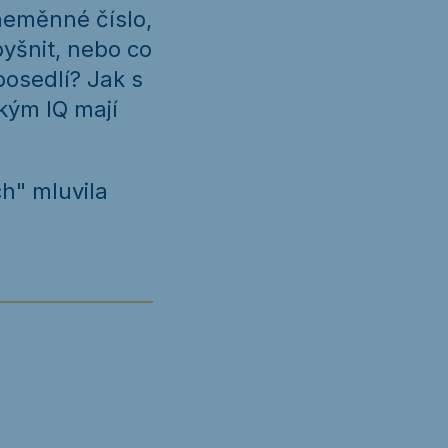
neměnné číslo,
yšnit, nebo co
posedlí? Jak s
kým IQ mají
ch" mluvila