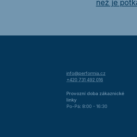
než je potk
info@performia.cz
+420 731 492 016
Provozní doba zákaznické
linky
Po-Pá: 8:00 - 16:30