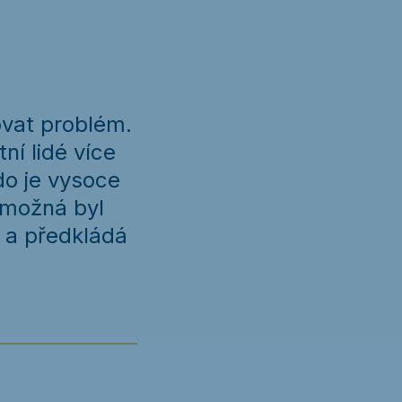
ovat problém.
ní lidé více
do je vysoce
y možná byl
í a předkládá