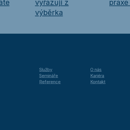
áte
vyřazují z
praxe 
výběrka
Služby
O nás
Semináře
Kariéra
Reference
Kontakt