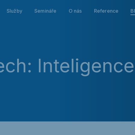
Služby
Semináře
O nás
Reference
B
ech: Inteligence