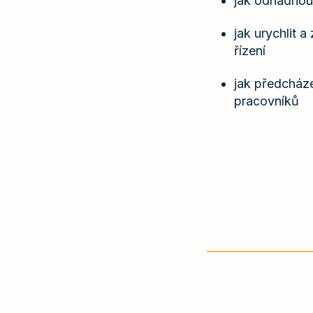
jak odhadnout
jak urychlit a
řízení
jak předcháze
pracovníků