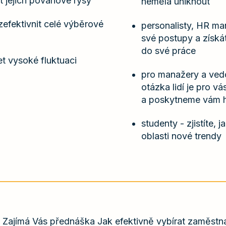
 jejich povahové rysy
neměla uniknout
 zefektivnit celé výběrové
personalisty, HR man
své postupy a získá
do své práce
t vysoké fluktuaci
pro manažery a ved
otázka lidí je pro vá
a poskytneme vám h
studenty - zjistíte, j
oblasti nové trendy
Zajímá Vás přednáška Jak efektivně vybírat zaměstn