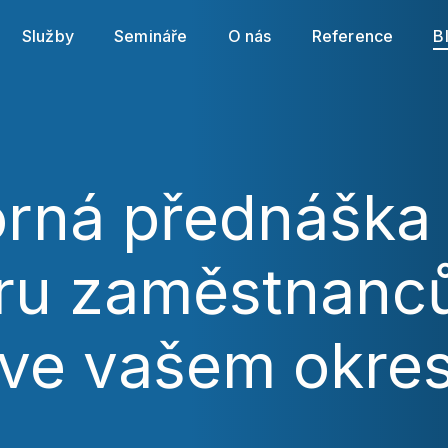
cookies souborů
. Svá nastavení můžete kdykoli změnit
Služby
Semináře
O nás
Reference
B
Povolit povinné
Nastavení cookies
Povolit vše
rná přednáška
ru zaměstnanců
 ve vašem okre