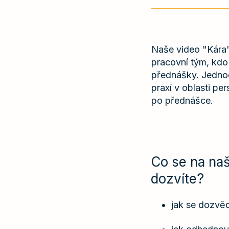
Naše video "Kára" 
pracovní tým, kdo
přednášky. Jednod
praxí v oblasti per
po přednášce.
Co se na na
dozvíte?
jak se dozvě