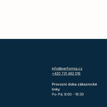
info@performia.cz
+420 731 492 016
Provozní doba zákaznické
linky
Po-Pá: 8:00 - 16:30