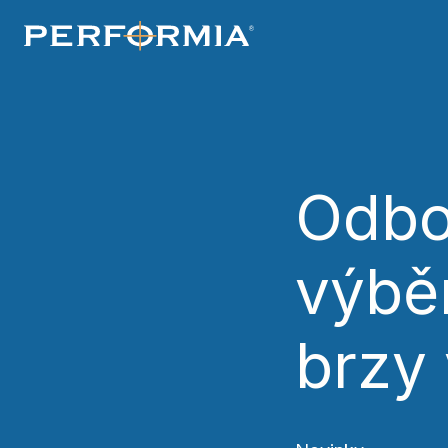
souhlasíte s našimi
zásadami používání 
Odbo
výbě
brzy