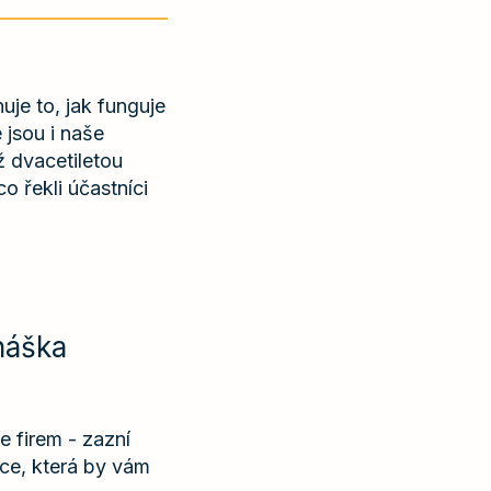
uje to, jak funguje
 jsou i naše
 dvacetiletou
o řekli účastníci
náška
le firem - zazní
ce, která by vám