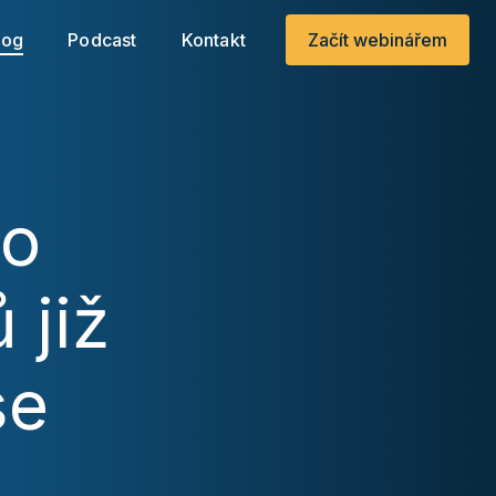
.
log
Podcast
Kontakt
Začít webinářem
 o
 již
se