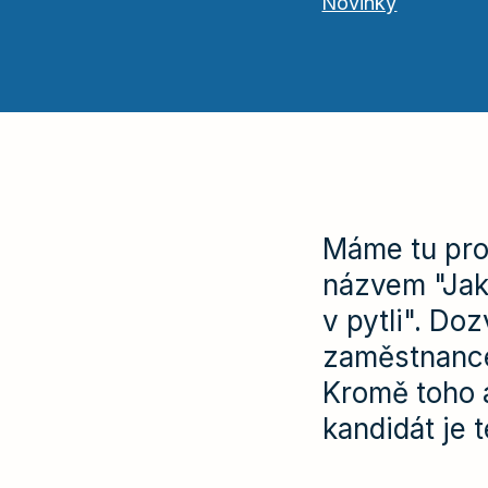
Novinky
Máme tu pro
názvem "Jak 
v pytli". Do
zaměstnance
Kromě toho a
kandidát je 