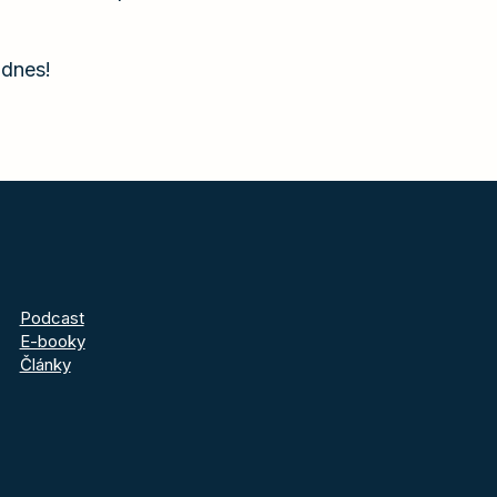
 dnes!
Podcast
E-booky
Články