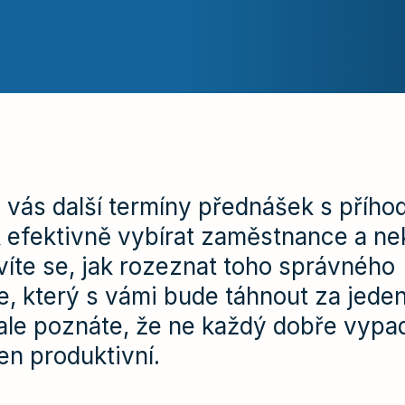
 vás další termíny přednášek s příh
efektivně vybírat zaměstnance a nek
zvíte se, jak rozeznat toho správného
, který s vámi bude táhnout za jeden
le poznáte, že ne každý dobře vypad
ten produktivní.