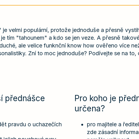
je velmi populární, protože jednoduše a přesně vystih
 je tím "tahounem" a kdo se jen veze. A přesně takové
uché, ale velice funknční know how ověřeno více než
sonalistiky. Zní to moc jednoduše? Podívejte se na to, c
ší přednášce
Pro koho je před
určena?
dět pravdu o uchazečích
pro majitele a ředite
zde zásadní informa