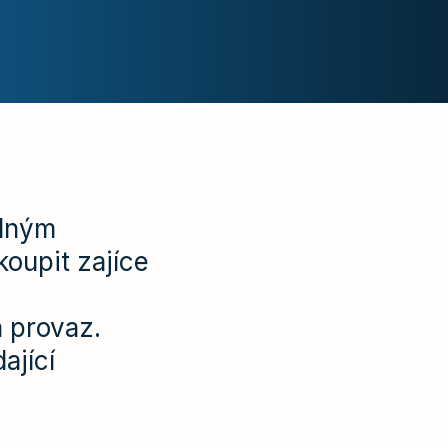
odným
oupit zajíce
 provaz.
ající