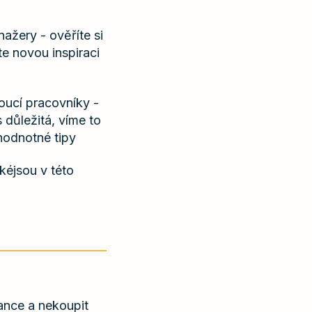
ažery - ověříte si
te novou inspiraci
oucí pracovníky -
s důležitá, víme to
odnotné tipy
akéjsou v této
ance a nekoupit