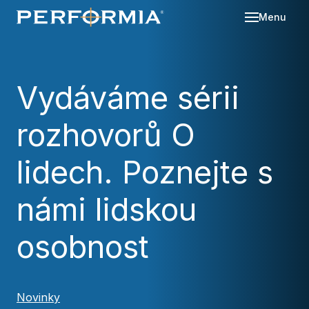
Menu
Sl
Se
Vydáváme sérii
O 
rozhovorů O
Re
Kd
Ná
Bl
lidech. Poznejte s
Ka
Po
námi lidskou
Ko
osobnost
Za
Novinky