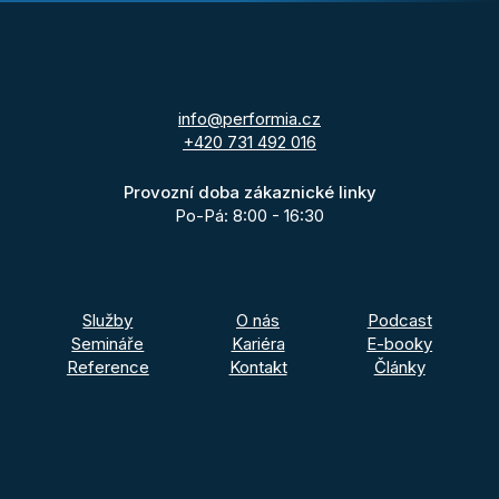
info@performia.cz
+420 731 492 016
Provozní doba zákaznické linky
Po-Pá: 8:00 - 16:30
Služby
O nás
Podcast
Semináře
Kariéra
E-booky
Reference
Kontakt
Články