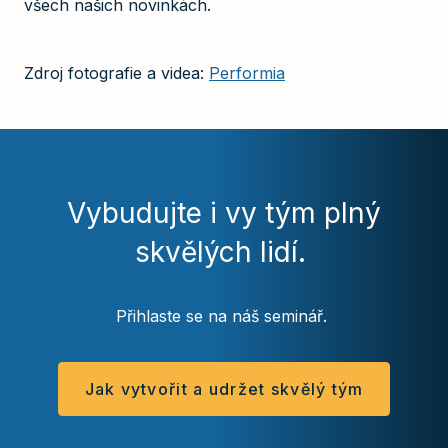
všech našich novinkách.
Zdroj fotografie a videa:
Performia
Vybudujte i vy tým plný
skvělých lidí.
Přihlaste se na náš seminář.
Jak vytvořit a udržet skvělý tým