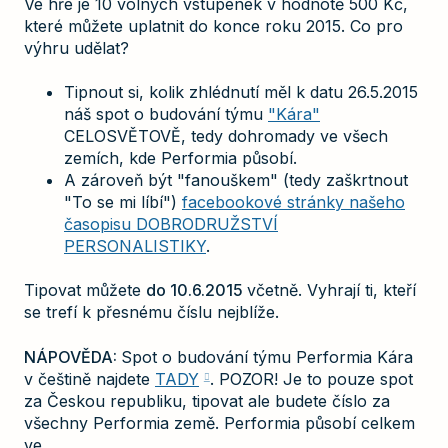
Ve hře je 10 volných vstupenek v hodnotě 500 Kč,
které můžete uplatnit do konce roku 2015. Co pro
výhru udělat?
Tipnout si, kolik zhlédnutí měl k datu 26.5.2015
náš spot o budování týmu
"Kára"
CELOSVĚTOVĚ, tedy dohromady ve všech
zemích, kde Performia působí.
A zároveň být "fanouškem" (tedy zaškrtnout
"To se mi líbí")
facebookové stránky našeho
časopisu DOBRODRUŽSTVÍ
PERSONALISTIKY
.
Tipovat můžete
do 10.6.2015
včetně. Vyhrají ti, kteří
se trefí k přesnému číslu nejblíže.
NÁPOVĚDA:
Spot o budování týmu Performia Kára
v češtině najdete
TADY
. POZOR! Je to pouze spot
za Českou republiku, tipovat ale budete číslo za
všechny Performia země. Performia působí celkem
ve