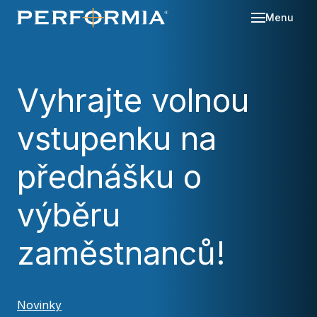
Menu
Sl
Se
Vyhrajte volnou
O 
vstupenku na
Re
Kd
Ná
Bl
přednášku o
Ka
Po
výběru
Ko
zaměstnanců!
Za
Novinky