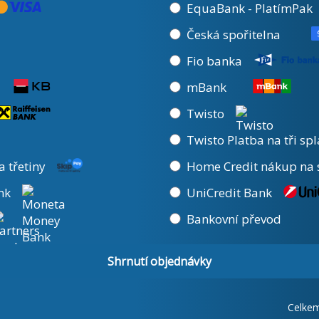
EquaBank - PlatímPak
Česká spořitelna
Fio banka
mBank
Twisto
Twisto Platba na tři spl
a třetiny
Home Credit nákup na 
nk
UniCredit Bank
Bankovní převod
Shrnutí objednávky
Celke