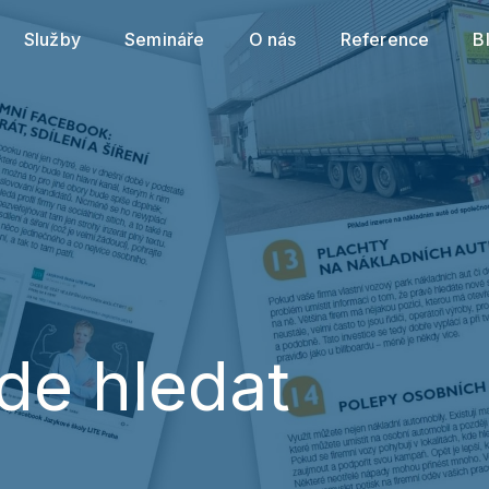
cookies souborů
. Svá nastavení můžete kdykoli změnit
Služby
Semináře
O nás
Reference
B
Povolit povinné
Nastavení cookies
Povolit vše
kde hledat