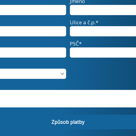
Jméno
Ulice a č.p.*
PSČ*
Způsob platby