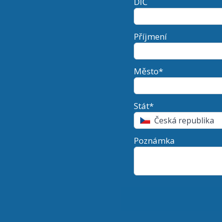
DIČ
Příjmení
Město*
Stát*
Česká republika
Poznámka