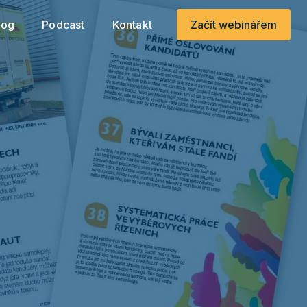
.
log
Podcast
Kontakt
Začít webinářem