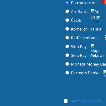
Platba kartou
Air Bank
ČSOB
Komerční banka
Raiffeisenbank
Skip Pay
Skip Pay - nákup n
Moneta Money Ba
Partners Banka
Mám slevový kód