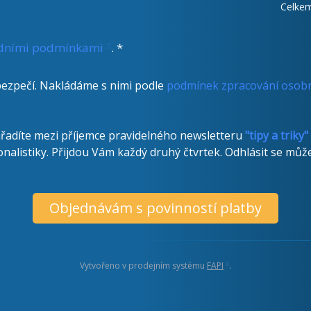
Celkem
dními podmínkami
. *
 bezpečí. Nakládáme s nimi podle
podmínek zpracování osobn
řadíte mezi příjemce pravidelného newsletteru
"tipy a triky"
alistiky. Přijdou Vám každý druhý čtvrtek. Odhlásit se může
Objednávám s povinností platby
Vytvořeno v prodejním systému
FAPI
.