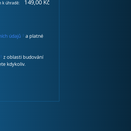
149,00 Kč
 k úhradě:
ích údajů
a platné
z oblasti budování
te kdykoliv.