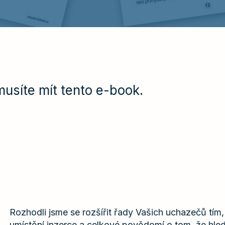
musíte mít tento e-book.
Rozhodli jsme se rozšířit řady Vašich uchazečů tím,
umístění inzerce a celkové povědomí o tom, že hle