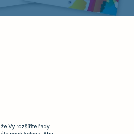
 že Vy rozšíříte řady
dáte nové kolegy. Aby