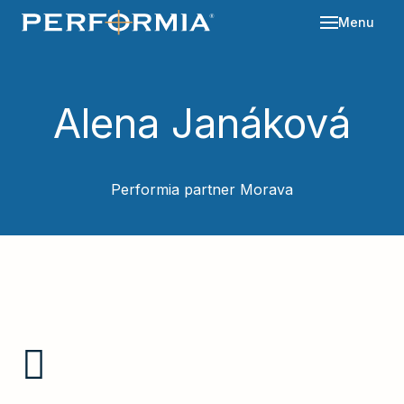
Menu
Sl
Se
Alena Janáková
O 
Re
Kd
Performia partner Morava
Ná
Bl
Ka
Po
Ko
Za