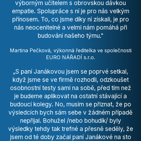
výborným učitelem s obrovskou dávkou
empatie. Spolupráce s ní je pro nás velkým
přínosem. To, co jsme díky ní získali, je pro
nás neocenitelné a velmi nám pomáhá při
budování našeho týmu."
Martina Pečková, výkonná ředitelka ve společnosti
EURO NÁŘADÍ s.r.o.
„S paní Janákovou jsem se poprvé setkal,
když jsme se ve firmě rozhodli, odzkoušet
osobnostní testy sami na sobě, před tím než
je budeme aplikovat na ostatní stávající a
budoucí kolegy. No, musím se přiznat, že po
výsledcích bych sám sebe v žádném případě
nepřijal. Bohužel /nebo bohudík/ byly
výsledky tehdy tak trefné a přesně seděly, že
jsem od té doby začal paní Janákové na sto