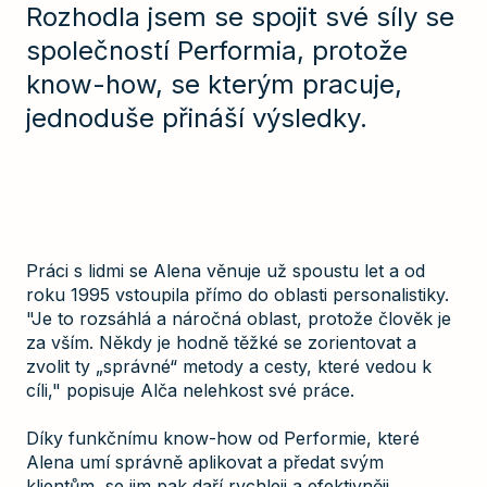
Rozhodla jsem se spojit své síly se
společností Performia, protože
know-how, se kterým pracuje,
jednoduše přináší výsledky.
Práci s lidmi se Alena věnuje už spoustu let a od
roku 1995 vstoupila přímo do oblasti personalistiky.
"Je to rozsáhlá a náročná oblast, protože člověk je
za vším. Někdy je hodně těžké se zorientovat a
zvolit ty „správné“ metody a cesty, které vedou k
cíli," popisuje Alča nelehkost své práce.
Díky funkčnímu know-how od Performie, které
Alena umí správně aplikovat a předat svým
klientům, se jim pak daří rychleji a efektivněji