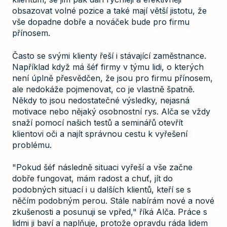
obsazovat volné pozice a také mají větší jistotu, že
vše dopadne dobře a nováček bude pro firmu
přínosem.
Často se svými klienty řeší i stávající zaměstnance.
Například když má šéf firmy v týmu lidi, o kterých
není úplně přesvědčen, že jsou pro firmu přínosem,
ale nedokáže pojmenovat, co je vlastně špatně.
Někdy to jsou nedostatečné výsledky, nejasná
motivace nebo nějaký osobnostní rys. Alča se vždy
snaží pomocí našich testů a seminářů otevřít
klientovi oči a najít správnou cestu k vyřešení
problému.
"Pokud šéf následně situaci vyřeší a vše začne
dobře fungovat, mám radost a chuť, jít do
podobných situací i u dalších klientů, kteří se s
něčím podobným perou. Stále nabírám nové a nové
zkušenosti a posunuji se vpřed," říká Alča. Práce s
lidmi ji baví a naplňuje, protože opravdu ráda lidem