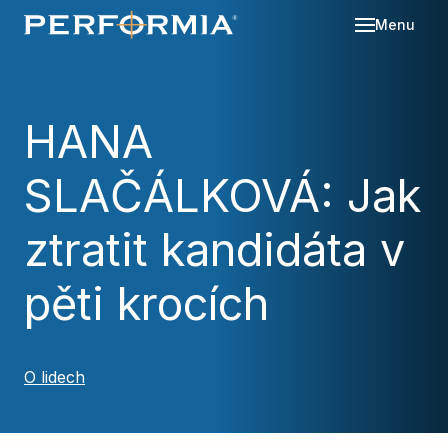
Menu
Sl
Se
HANA
O 
SLAČÁLKOVÁ: Jak
Re
Kd
Ná
Bl
ztratit kandidáta v
Ka
Po
pěti krocích
Ko
Za
O lidech