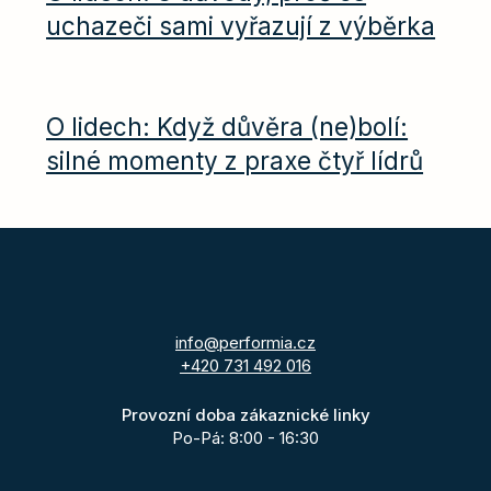
uchazeči sami vyřazují z výběrka
O lidech: Když důvěra (ne)bolí:
silné momenty z praxe čtyř lídrů
info@performia.cz
+420 731 492 016
Provozní doba zákaznické linky
Po-Pá: 8:00 - 16:30