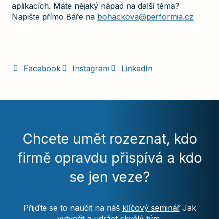
aplikacích. Máte nějaký nápad na další téma?
Napište přímo Báře na
bohackova@performia.cz
Facebook
Instagram
LinkedIn
Chcete umět rozeznat, kdo
firmě opravdu přispívá a kdo
se jen veze?
Přijďte se to naučit na náš
klíčový seminář
Jak
vytvořit a udržet skvělý tým.