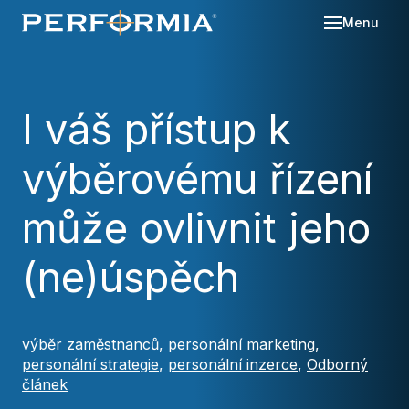
Menu
Sl
Se
I váš přístup k
O 
výběrovému řízení
Re
Kd
Ná
Bl
může ovlivnit jeho
Ka
Po
(ne)úspěch
Ko
Za
výběr zaměstnanců
,
personální marketing
,
personální strategie
,
personální inzerce
,
Odborný
článek