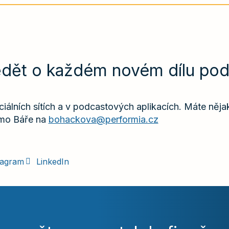
dět o každém novém dílu pod
ciálních sítích a v podcastových aplikacích. Máte něja
ímo Báře na
bohackova@performia.cz
tagram
LinkedIn