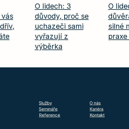
O lidech: 3
O lid
 vás
důvody, proč se
důvěra
dřív,
uchazeči sami
silné
áte
vyřazují z
praxe 
výběrka
Služby
O nás
Semináře
Kariéra
Reference
Kontakt