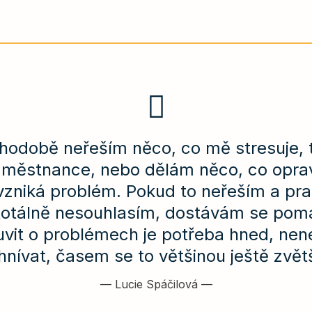
hodobě neřeším něco, co mě stresuje, tř
městnance, nebo dělám něco, co opra
vzniká problém. Pokud to neřeším a pracu
totálně nesouhlasím, dostávám se pomal
luvit o problémech je potřeba hned, nen
hnívat, časem se to většinou ještě zvětš
—
Lucie Spáčilová
—