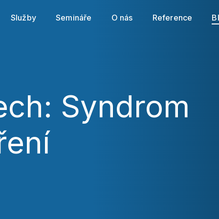
cookies souborů
. Svá nastavení můžete kdykoli změnit
Služby
Semináře
O nás
Reference
B
Povolit povinné
Nastavení cookies
Povolit vše
dech: Syndrom
ření