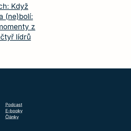
ech: Když
 (ne)bolí:
 momenty z
čtyř lídrů
Podcast
E-booky
Články