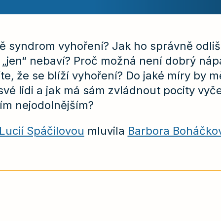
ně syndrom vyhoření? Jak ho správně odliši
 „jen“ nebaví? Proč možná není dobrý náp
íte, že se blíží vyhoření? Do jaké míry by m
své lidi a jak má sám zvládnout pocity vyče
tím nejodolnějším?
Lucií Spáčilovou
mluvila
Barbora Boháčko