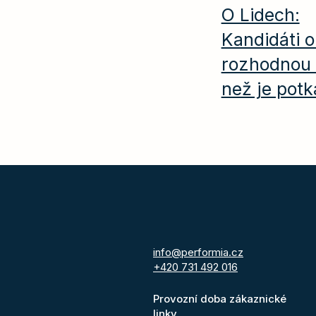
O Lidech:
Kandidáti o
rozhodnou 
než je potk
info@performia.cz
+420 731 492 016
Provozní doba zákaznické
linky