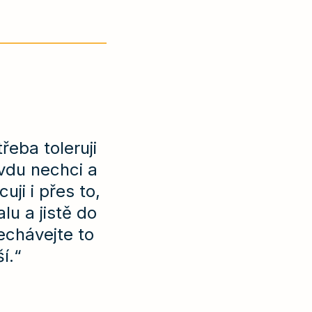
eba toleruji
vdu nechci a
ji i přes to,
u a jistě do
echávejte to
í.“