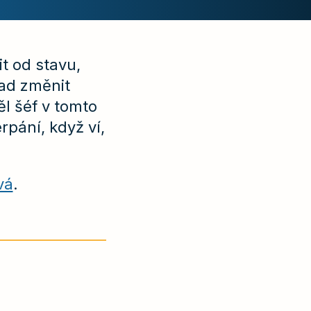
t od stavu,
ad změnit
ěl šéf v tomto
rpání, když ví,
vá
.