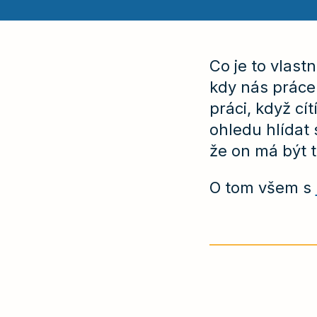
Co je to vlast
kdy nás práce
práci, když cít
ohledu hlídat 
že on má být 
O tom všem s