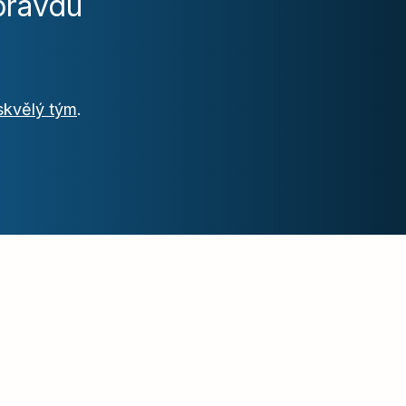
pravdu
 skvělý tým
.