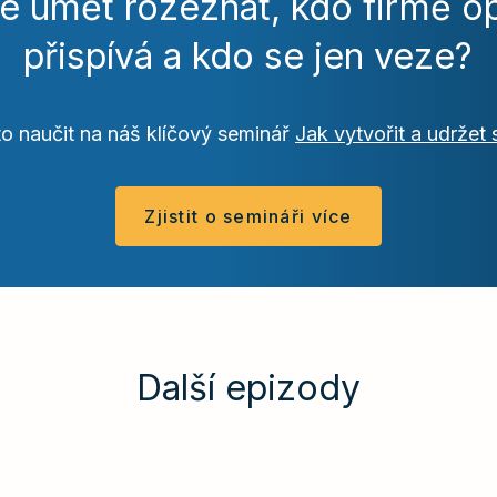
e umět rozeznat, kdo firmě o
přispívá a kdo se jen veze?
 to naučit na náš klíčový seminář
Jak vytvořit a udržet
Zjistit o semináři více
Další epizody