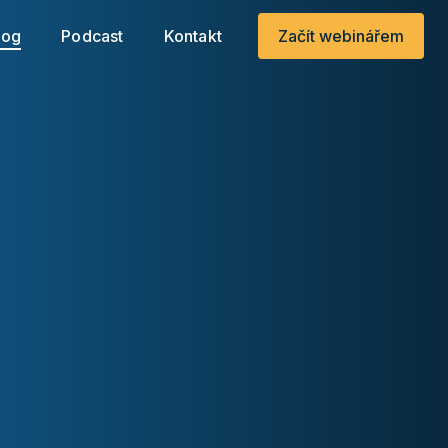
.
log
Podcast
Kontakt
Začít webinářem