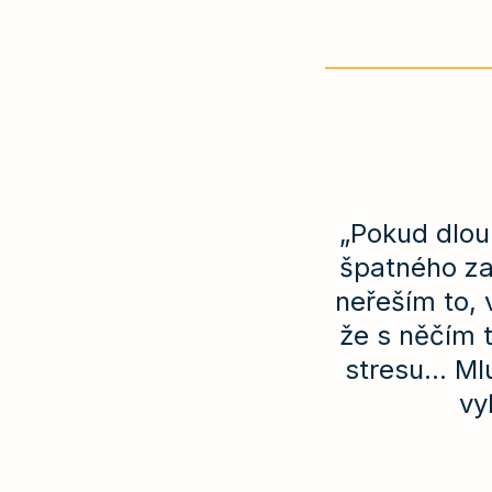
„Pokud dlou
špatného za
neřeším to, 
že s něčím 
stresu... M
vy