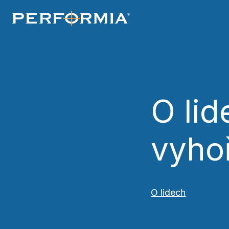
souhlasíte s našimi
zásadami používání 
O li
vyho
O lidech