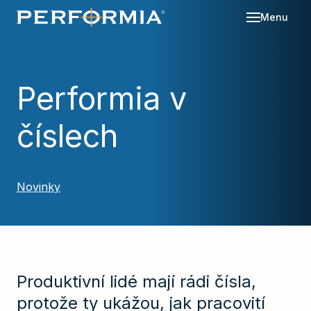
Menu
Sl
Se
Performia v
O 
číslech
Re
Kd
Ná
Bl
Ka
Po
Novinky
Ko
Za
Produktivní lidé mají rádi čísla,
protože ty ukážou, jak pracovití