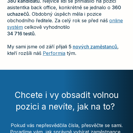
380 kandidátů
. Nejvíce lidí se přihlásilo na pozici
asistentka back office, konkrétně se jednalo o
360
uchazečů
. Obdobný úspěch měla i pozice
obchodního ředitele. Za celý rok se před náš
online
systém
celkově vyhodnotilo
34 716 testů.
My sami jsme od září přijali
5
nových zaměstanců
,
kteří rozšíli náš
Performia
tým.
Chcete i vy obsadit volnou
pozici a nevíte, jak na to?
Pokud vás nepřesvědčila čísla, přesvěčte se sami.
Poradíme vám, jak správně vybírat zaměstnance.