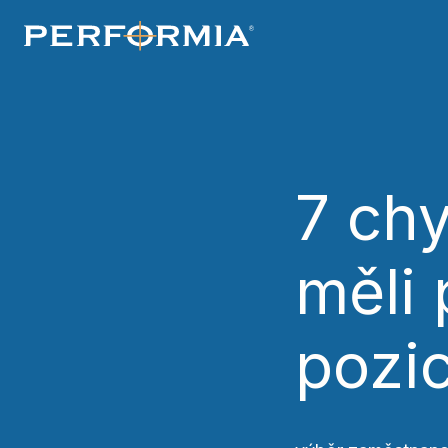
souhlasíte s našimi
zásadami používání 
7 chy
měli 
pozi