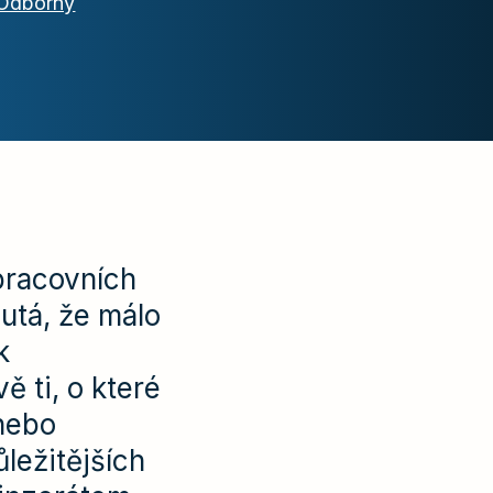
Odborný
 pracovních
utá, že málo
k
ě ti, o které
nebo
ležitějších