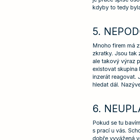
kdyby to tedy byla
5. NEPO
Mnoho firem má zaž
zkratky. Jsou tak
ale takový výraz po
existovat skupina l
inzerát reagovat.
hledat dál. Nazýve
6. NEUP
Pokud se tu bavím
s prací u vás. Sch
dobře vyvážená vě