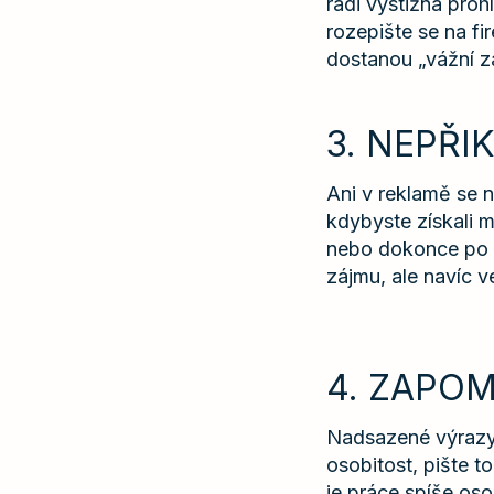
rádi výstižná proh
rozepište se na f
dostanou „vážní z
3. NEPŘI
Ani v reklamě se n
kdybyste získali m
nebo dokonce po ná
zájmu, ale navíc v
4. ZAPOM
Nadsazené výrazy 
osobitost, pište t
je práce spíše osob