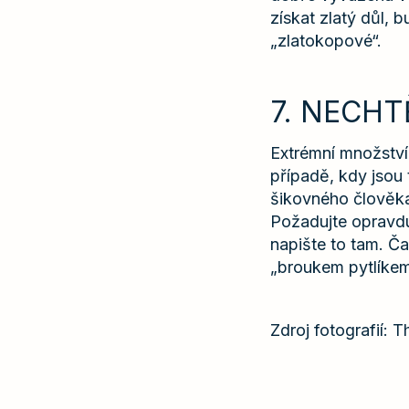
získat zlatý důl, 
„zlatokopové“.
7. NECH
Extrémní množství
případě, kdy jsou
šikovného člověka
Požadujte opravdu
napište to tam. Č
„broukem pytlíkem“
Zdroj fotografií: 