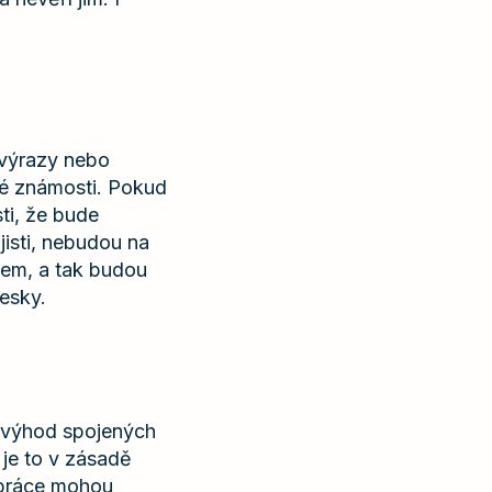
 výrazy nebo
né známosti. Pokud
sti, že bude
 jisti, nebudou na
mem, a tak budou
esky.
a výhod spojených
 je to v zásadě
 práce mohou