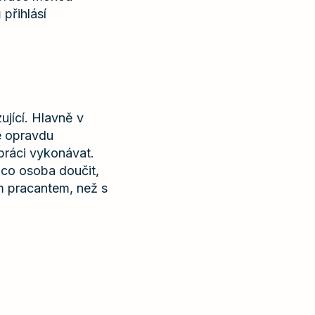
přihlásí
jící. Hlavně v
e opravdu
práci vykonávat.
ěco osoba doučit,
m pracantem, než s