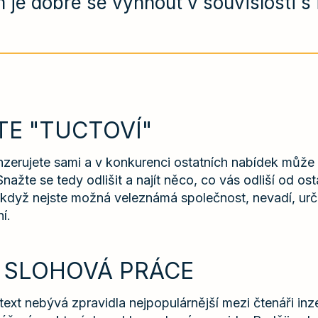
 je dobré se vyhnout v souvislosti s
TE "TUCTOVÍ"
nzerujete sami a v konkurenci ostatních nabídek může 
nažte se tedy odlišit a najít něco, co vás odliší od ost
 když nejste možná veleznámá společnost, nevadí, urči
í.
Á SLOHOVÁ PRÁCE
text nebývá zpravidla nejpopulárnější mezi čtenáři inze