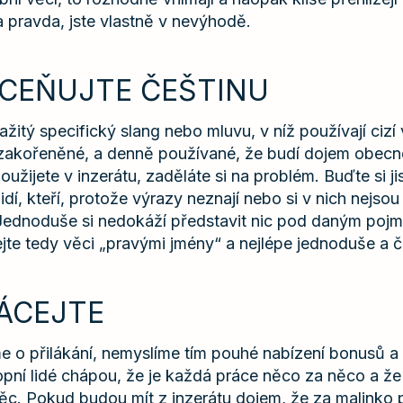
 pravda, jste vlastně v nevýhodě.
DCEŇUJTE ČEŠTINU
itý specifický slang nebo mluvu, v níž používají cizí
 zakořeněné, a denně používané, že budí dojem obec
užijete v inzerátu, zaděláte si na problém. Buďte si ji
idí, kteří, protože výrazy neznají nebo si v nich nejsou
 Jednoduše si nedokáží představit nic pod daným poj
jte tedy věci „pravými jmény“ a nejlépe jednoduše a č
LÁCEJTE
e o přilákání, nemyslíme tím pouhé nabízení bonusů 
opní lidé chápou, že je každá práce něco za něco a že
c. Pokud budou mít z inzerátu dojem, že za malinko