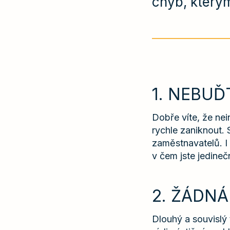
chyb, kterým
1. NEBUĎ
Dobře víte, že nei
rychle zaniknout. S
zaměstnavatelů. I
v čem jste jedinečn
2. ŽÁDN
Dlouhý a souvislý 