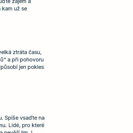
buďte zájem a
a kam už se
velká ztráta času,
nů“ a při pohovoru
ezpůsobí jen pokles
. Spíše vsaďte na
u. Lidé, pro které
 nevěří jim. I