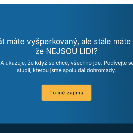
át máte vyšperkovaný, ale stále máte 
že NEJSOU LIDI?
 ukazuje, že když se chce, všechno jde. Podívejte s
studii, kterou jsme spolu dai dohromady.
To mě zajímá