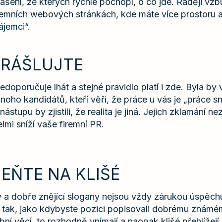
lášení, ze kterých rychle pochopí, o co jde. Raději vz
iremních webových stránkách, kde máte více prostoru 
ájemci“.
KRÁŠLUJTE
edoporučuje lhát a stejné pravidlo platí i zde. Byla by 
noho kandidátů, kteří věří, že práce u vás je „práce s
stupu by zjistili, že realita je jiná. Jejich zklamání n
elmi sníží vaše firemní PR.
EŇTE NA KLIŠÉ
a dobře znějící slogany nejsou vždy zárukou úspěchu
o tak, jako kdybyste pozici popisovali dobrému známém
ní věcí, to rozhodně vnímají a naopak klišé přehlížejí a