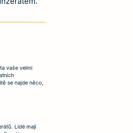
 inzerátem.
ta vaše velmi
atních
tě se najde něco,
rátů. Lidé mají