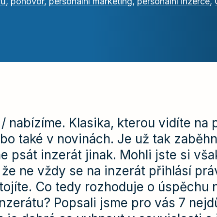
ců
,
pohovor
,
personální marketing
,
personální inzerce
,
 nabízíme. Klasika, kterou vidíte na
bo také v novinách. Je už tak zaběhn
 psát inzerát jinak. Mohli jste si vša
že ne vždy se na inzerát přihlásí práv
tojíte. Co tedy rozhoduje o úspěchu 
zerátu? Popsali jsme pro vás 7 nejdů