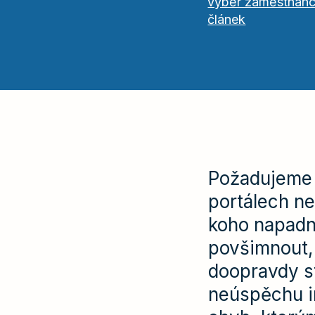
výběr zaměstnan
článek
Požadujeme /
portálech ne
koho napadne
povšimnout, 
doopravdy s
neúspěchu in