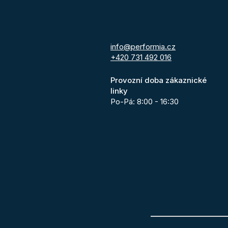
info@performia.cz
+420 731 492 016
Provozní doba zákaznické
linky
Po-Pá: 8:00 - 16:30