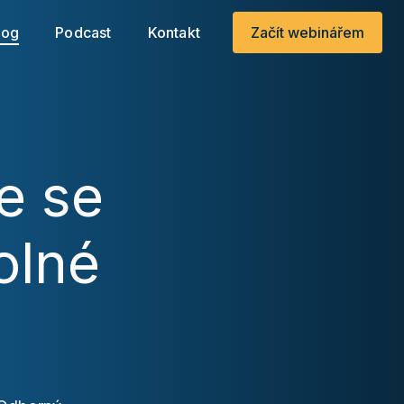
.
log
Podcast
Kontakt
Začít webinářem
e se
olné