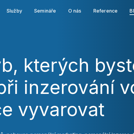
cookies souborů
. Svá nastavení můžete kdykoli změnit
Služby
Semináře
O nás
Reference
B
Povolit povinné
Nastavení cookies
Povolit vše
b, kterých byst
při inzerování v
ce vyvarovat