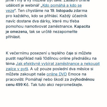
událostí je webinář „
Kdo pomáhá a kdo se
veze
“. Ten chystáme na
19. listopadu
zdarma
pro každého, kdo se přihlásí. Každý účastník
navíc dostane dva dárky, které mu třeba
pomohou namotivovat zaměstnance.
Kapacita
je omezena
, tak se určitě nezapomeňte
přihlásit.
K večernímu posezení u teplého čaje si můžete
pustit například naši 10dílnou online přednášku na
téma
Jak efektivně vybírat zaměstnance a nekoupit
zajíce v pytli
. A už pouze poslední dva měsíce si
můžete zakoupit naše
online DVD
Emoce na
pracovišti: Pomáhají nebo škodí za
zvýhodněnou
cenu 499 Kč
. Tak tuto akci nepromeškejte.