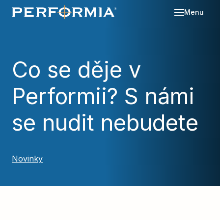
Menu
Sl
Se
Co se děje v
O 
Performii? S námi
Re
Kd
Ná
Bl
se nudit nebudete
Ka
Po
Ko
Novinky
Za