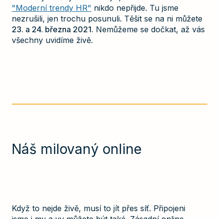
"Moderní trendy HR"
nikdo nepřijde. Tu jsme
nezrušili, jen trochu posunuli. Těšit se na ni můžete
23. a 24. března 2021.
Nemůžeme se dočkat, až vás
všechny uvidíme živě.
Náš milovaný online
Když to nejde živě, musí to jít přes síť. Připojeni
jsme i my a vy můžete být také. Zásadní online