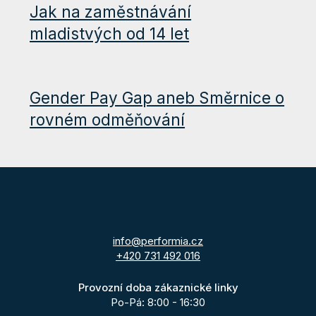
Jak na zaměstnávání
mladistvých od 14 let
Gender Pay Gap aneb Směrnice o
rovném odměňování
info@performia.cz
+420 731 492 016
Provozní doba zákaznické linky
Po-Pá: 8:00 - 16:30