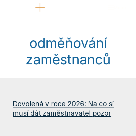
Menu
Sl
Se
odměňování
O 
zaměstnanců
Re
Kd
Ná
Bl
Ka
Po
Ko
Dovolená v roce 2026: Na co si
Za
musí dát zaměstnavatel pozor