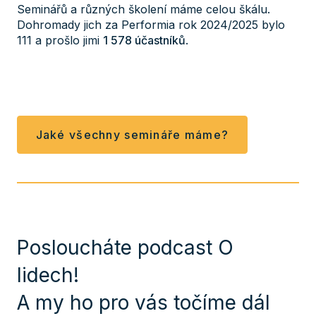
Seminářů a různých školení máme celou škálu.
Dohromady jich za Performia rok 2024/2025 bylo
111 a prošlo jimi
1 578 účastníků
.
Jaké všechny semináře máme?
Posloucháte podcast O
lidech!
A my ho pro vás točíme dál