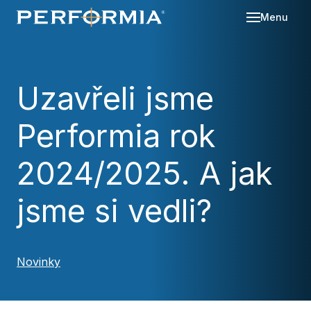
Menu
Sl
Se
Uzavřeli jsme
O 
Performia rok
Re
Kd
Ná
Bl
2024/2025. A jak
Ka
Po
jsme si vedli?
Ko
Za
Novinky