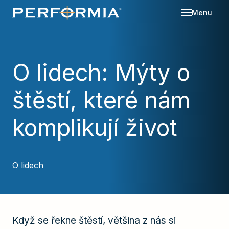
Menu
Sl
Se
O lidech: Mýty o
O 
štěstí, které nám
Re
Kd
Ná
Bl
komplikují život
Ka
Po
Ko
O lidech
Za
Když se řekne štěstí, většina z nás si