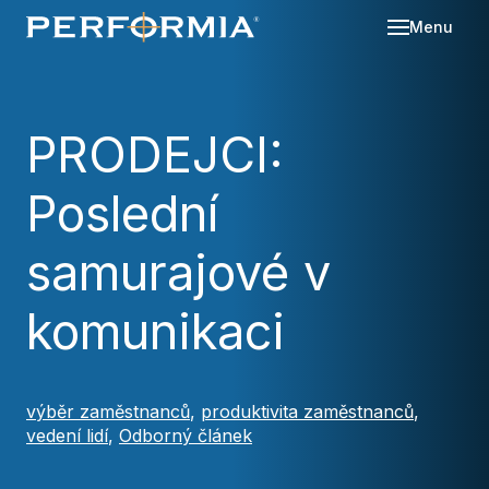
Menu
Sl
Se
PRODEJCI:
O 
Poslední
Re
Kd
Ná
Bl
samurajové v
Ka
Po
komunikaci
Ko
Za
výběr zaměstnanců
,
produktivita zaměstnanců
,
vedení lidí
,
Odborný článek