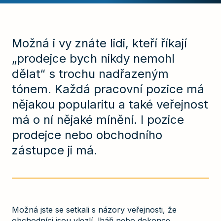
Možná i vy znáte lidi, kteří říkají
„prodejce bych nikdy nemohl
dělat“ s trochu nadřazeným
tónem. Každá pracovní pozice má
nějakou popularitu a také veřejnost
má o ní nějaké mínění. I pozice
prodejce nebo obchodního
zástupce ji má.
Možná jste se setkali s názory veřejnosti, že
obchodníci jsou vlezlí, lháři nebo dokonce