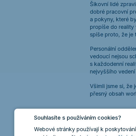
Šikovní lidé zprav
dobré pracovní pr
a pokyny, které b
propíše do reality
spíše proto, že je
Personální odděle
vedoucí nejsou sc
s každodenní reali
nejvyššího vedení
Všimli jsme si, že
přesný obsah work
Souhlasíte s používáním cookies?
Zaměstnanci firmy
Webové stránky používají k poskytování 