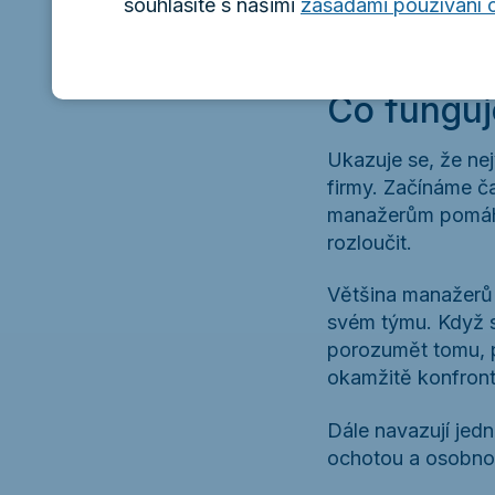
souhlasíte s našimi
zásadami používání 
Co funguj
Ukazuje se, že nej
firmy. Začínáme 
manažerům pomáhá
rozloučit.
Většina manažerů 
svém týmu. Když si
porozumět tomu, p
okamžitě konfronto
Dále navazují jedn
ochotou a osobnos