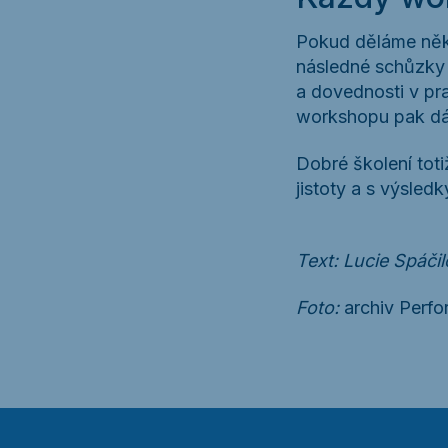
Pokud děláme něko
následné schůzky a
a dovednosti v pr
workshopu pak dám
Dobré školení toti
jistoty a s výsledk
Text: Lucie Spáči
Foto:
archiv Perfo