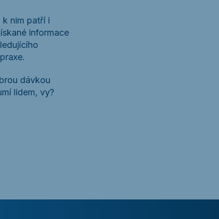
 nim patří i
získané informace
ledujícího
praxe.
dobrou dávkou
umí lidem, vy?