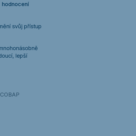
, hodnocení
mění svůj přístup
ká mnohonásobně
oucí, lepší
mě COBAP