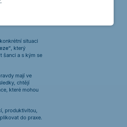
.
onkrétní situaci
eze“
, který
 šanci a s kým se
ravdy mají ve
ledky, chtějí
ace, které mohou
, produktivitou,
likovat do praxe.