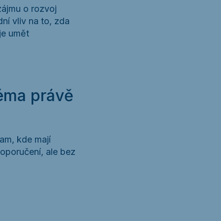
zájmu o rozvoj
ní vliv na to, zda
 je umět
téma právě
tam, kde mají
doporučení, ale bez