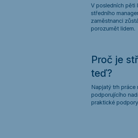
V posledních pěti
středního manageme
zaměstnanci zůstáv
porozumět lidem.
Proč je s
teď?
Napjatý trh práce n
podporujícího nadř
praktické podpory 