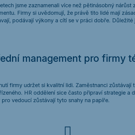
 letech jsme zaznamenali více než pětinásobný nárůst 
ntu. Firmy si uvědomují, že právě tito lidé mají zásad
ají, podávají výkony a cítí se v práci dobře. Důležité
třední management pro firmy 
utí firmy udržet si kvalitní lidi. Zaměstnanci zůstávají 
ízeného. HR oddělení sice často připraví strategie a 
pro vedoucí zůstávají tyto snahy na papíře.