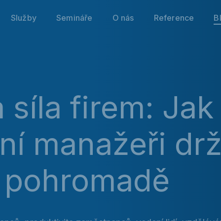
Služby
Semináře
O nás
Reference
B
 síla firem: Jak
ní manažeři drž
 pohromadě