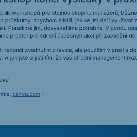
lik workshopů pro stejnou skupinu manažerů, běžně k
 průzkumy, abychom zjistili, jak se jim daří využívat 
axi. Poradíme jim, dovysvětlíme potřebné. V úvodu nás
e prostor pro sdílení úspěšnýh akcí při zavádění do 
ž nekončí zvednutím z lavice, ale použitím v praxi s 
y. A jak jste si jistí tím, že váš střední management roz
lová
rmia,
canva.com