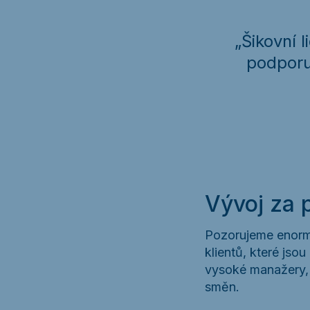
„Šikovní 
podporu
Vývoj za p
Pozorujeme enormn
klientů, které jso
vysoké manažery, 
směn.