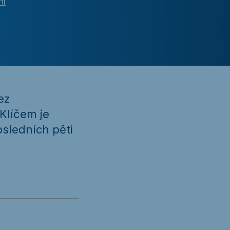
ní
ez
Klíčem je
osledních pěti