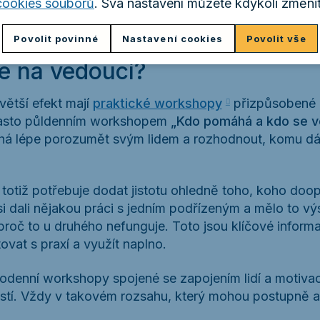
cookies souborů
. Svá nastavení můžete kdykoli změnit
Povolit povinné
Nastavení cookies
Povolit vše
e na vedoucí?
větší efekt mají
praktické workshopy
přizpůsobené k
často půldenním workshopem
„Kdo pomáhá a kdo se v
 lépe porozumět svým lidem a rozhodnout, komu dát
totiž potřebuje dodat jistotu ohledně toho, koho doop
 dali nějakou práci s jedním podřízeným a mělo to výs
roč to u druhého nefunguje. Toto jsou klíčové inform
vat s praxí a využít naplno.
odenní workshopy spojené se zapojením lidí a motivací
tí. Vždy v takovém rozsahu, který mohou postupně ap