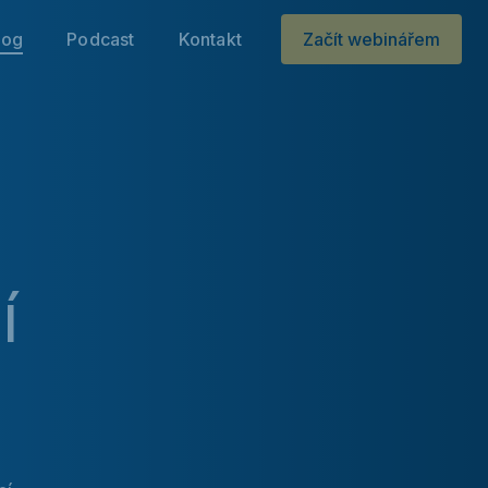
log
Podcast
Kontakt
Začít webinářem
í