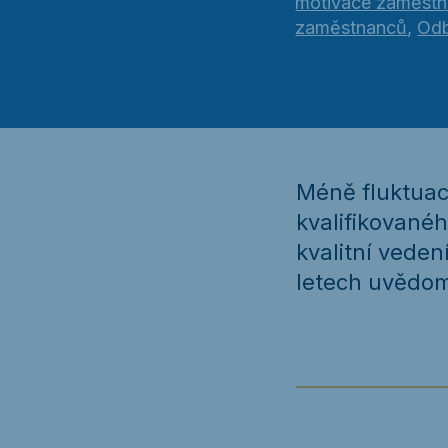
motivace zaměst
zaměstnanců
,
Odb
Méně fluktuace
kvalifikované
kvalitní veden
letech uvědomu