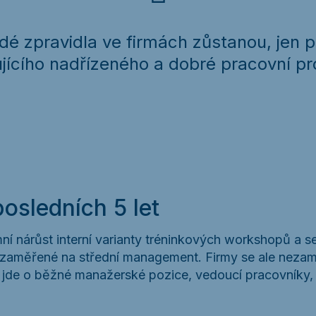
lidé zpravidla ve firmách zůstanou, jen 
jícího nadřízeného a dobré pracovní pro
osledních 5 let
í nárůst interní varianty tréninkových workshopů a s
u zaměřené na střední management. Firmy se ale nezamě
jde o běžné manažerské pozice, vedoucí pracovníky, m