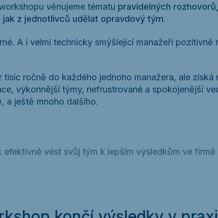
a workshopu věnujeme tématu
pravidelných rozhovorů
o
jak z jednotlivců udělat opravdový tým
.
é. A i velmi technicky smýšlející manažeři pozitivně 
ár tisíc ročně do každého jednoho manažera, ale zís
uace, výkonnější týmy, nefrustrované a spokojenější ved
, a ještě mnoho dalšího.
ak efektivně vést svůj tým k lepším výsledkům ve fir
kshop končí výsledky v praxi