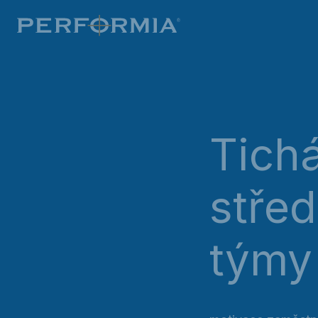
Tichá
střed
týmy