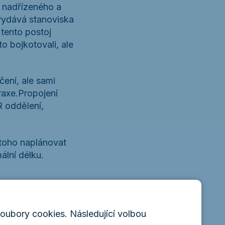
o nadřízeného a
 vydává stanoviska
tento postoj
o bojkotovali, ale
ení, ale sami
raxe.Propojení
R oddělení,
 toho naplánovat
ální délku.
potenciál
soubory cookies. Následující volbou