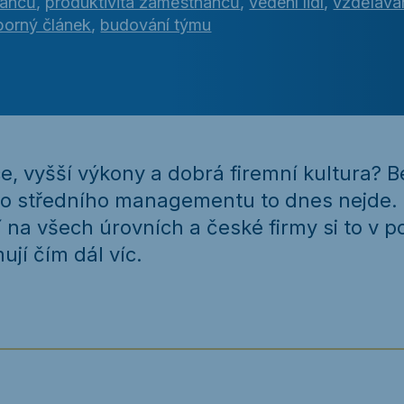
nanců
,
produktivita zaměstnanců
,
vedení lidí
,
vzdělává
orný článek
,
budování týmu
, vyšší výkony a dobrá firemní kultura? B
ho středního managementu to dnes nejde. 
í na všech úrovních a české firmy si to v p
jí čím dál víc.