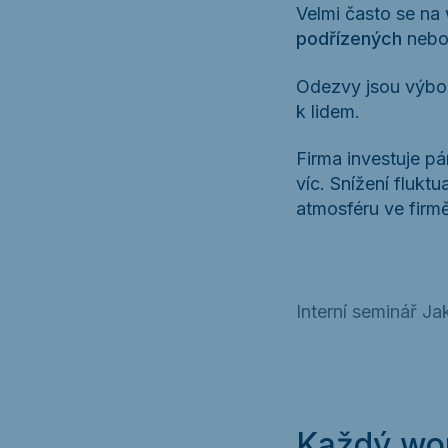
Velmi často se n
podřízených
neb
Odezvy jsou výborn
k lidem.
Firma investuje p
víc. Snížení flukt
atmosféru ve firmě
Interní seminář J
Každý wor