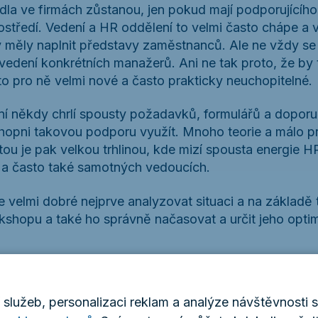
idla ve firmách zůstanou, jen pokud mají podporujícíh
ostředí. Vedení a HR oddělení to velmi často chápe a
y měly naplnit představy zaměstnanců. Ale ne vždy se 
 vedení konkrétních manažerů. Ani ne tak proto, že by t
 to pro ně velmi nové a často prakticky neuchopitelné.
ní někdy chrlí spousty požadavků, formulářů a doporuč
hopni takovou podporu využít. Mnoho teorie a málo p
tou je pak velkou trhlinou, kde mizí spousta energie H
 a často také samotných vedoucích.
 je velmi dobré nejprve analyzovat situaci a na základě
shopu a také ho správně načasovat a určit jeho optim
 Baumüller na interním semináři Poznej svůj skutečný 
služeb, personalizaci reklam a analýze návštěvnosti 