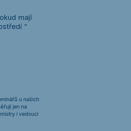
pokud mají
středí “
eminářů u našich
řují jen na
istry i vedoucí