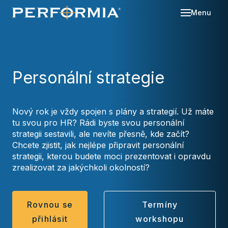
Menu
Sl
Se
Personální strategie
O 
Re
Kd
Nový rok je vždy spojen s plány a strategií. Už máte
Ná
Bl
tu svou pro HR? Rádi byste svou personální
strategii sestavili, ale nevíte přesně, kde začít?
Ka
Po
Chcete zjistit, jak nejlépe připravit personální
strategii, kterou budete moci prezentovat i opravdu
Ko
zrealizovat za jakýchkoli okolností?
Za
Rovnou se
Termíny
přihlásit
workshopu