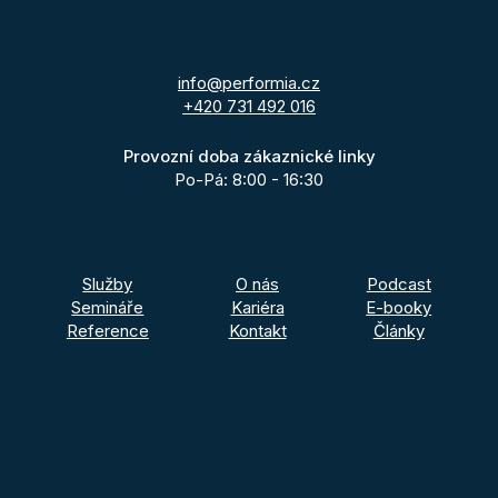
info@performia.cz
+420 731 492 016
Provozní doba zákaznické linky
Po-Pá: 8:00 - 16:30
Služby
O nás
Podcast
Semináře
Kariéra
E-booky
Reference
Kontakt
Články