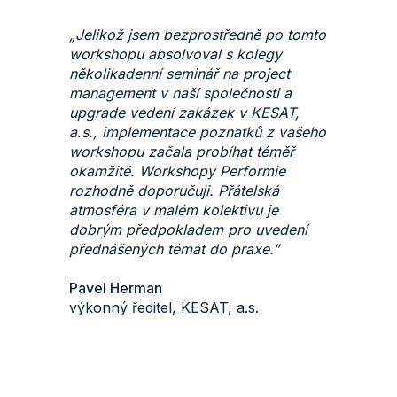
„Jelikož jsem bezprostředně po tomto
„Worskhop
workshopu absolvoval s kolegy
poskytl mi
několikadenní seminář na project
a jak lidi
management v naší společnosti a
příležitos
upgrade vedení zakázek v KESAT,
věci v obl
a.s., implementace poznatků z vašeho
ideálně. 
workshopu začala probíhat téměř
návod na t
okamžitě. Workshopy Performie
strategii.”
rozhodně doporučuji. Přátelská
atmosféra v malém kolektivu je
Tibor Brun
dobrým předpokladem pro uvedení
výkonný ře
přednášených témat do praxe.”
Pavel Herman
výkonný ředitel, KESAT, a.s.