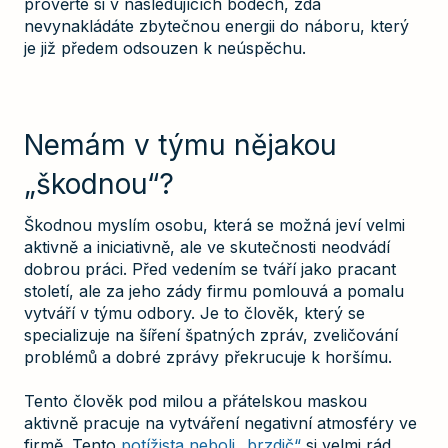
prověřte si v následujících bodech, zda
nevynakládáte zbytečnou energii do náboru, který
je již předem odsouzen k neúspěchu.
Nemám v týmu nějakou
„škodnou“?
Škodnou myslím osobu, která se možná jeví velmi
aktivně a iniciativně, ale ve skutečnosti neodvádí
dobrou práci. Před vedením se tváří jako pracant
století, ale za jeho zády firmu pomlouvá a pomalu
vytváří v týmu odbory. Je to člověk, který se
specializuje na šíření špatných zpráv, zveličování
problémů a dobré zprávy překrucuje k horšímu.
Tento člověk pod milou a přátelskou maskou
aktivně pracuje na vytváření negativní atmosféry ve
firmě. Tento
potížista neboli „brzdič“
si velmi rád