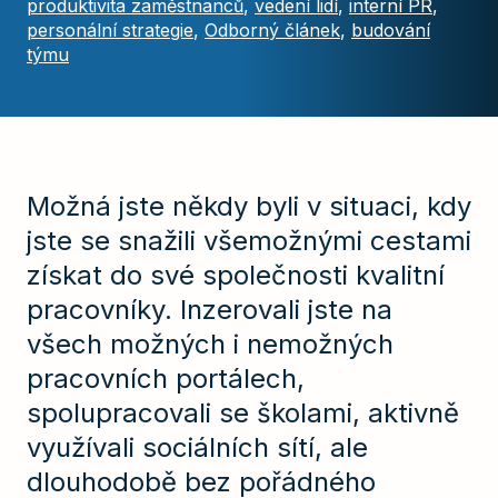
produktivita zaměstnanců
,
vedení lidí
,
interní PR
,
personální strategie
,
Odborný článek
,
budování
týmu
Možná jste někdy byli v situaci, kdy
jste se snažili všemožnými cestami
získat do své společnosti kvalitní
pracovníky. Inzerovali jste na
všech možných i nemožných
pracovních portálech,
spolupracovali se školami, aktivně
využívali sociálních sítí, ale
dlouhodobě bez pořádného