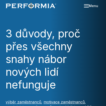
Menu
Sl
Se
3 důvody, proč
O 
přes všechny
Re
Kd
Ná
Bl
snahy nábor
Ka
Po
nových lidí
Ko
nefunguje
Za
výběr zaměstnanců
,
motivace zaměstnanců
,