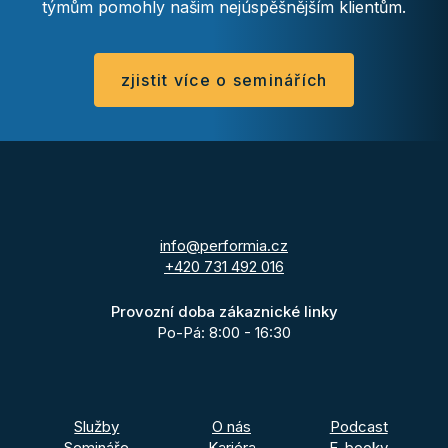
týmům pomohly našim nejúspěšnějším klientům.
zjistit více o seminářích
info@performia.cz
+420 731 492 016
Provozní doba zákaznické linky
Po-Pá: 8:00 - 16:30
Služby
O nás
Podcast
Semináře
Kariéra
E-booky