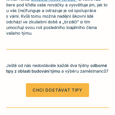
bere pod křídla vaše nováčky a vysvětluje jim, jak to
u vás (ne)funguje a odrazuje je od spolupráce
s vámi. Kvůli tomu možná nadějní šikovní lidé
odchází ve zkušební době a „brzdiči“ si tím
umocňují svou roli posledního loajálního člena
vašeho týmu.
Ještě od nás nedostáváte každé dva týdny
odborné
tipy z oblasti budování týmu
a výběru zaměstnanců?
CHCI DOSTÁVAT TIPY