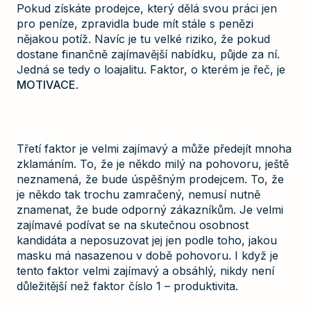
Pokud získáte prodejce, který dělá svou práci jen
pro peníze, zpravidla bude mít stále s penězi
nějakou potíž. Navíc je tu velké riziko, že pokud
dostane finančně zajímavější nabídku, půjde za ní.
Jedná se tedy o loajalitu. Faktor, o kterém je řeč, je
MOTIVACE
.
Třetí faktor je velmi zajímavý a může předejít mnoha
zklamáním. To, že je někdo milý na pohovoru, ještě
neznamená, že bude úspěšným prodejcem. To, že
je někdo tak trochu zamračený, nemusí nutně
znamenat, že bude odporný zákazníkům. Je velmi
zajímavé podívat se na skutečnou osobnost
kandidáta a neposuzovat jej jen podle toho, jakou
masku má nasazenou v době pohovoru. I když je
tento faktor velmi zajímavý a obsáhlý, nikdy není
důležitější než faktor číslo 1 – produktivita.