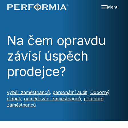
Menu
Sl
Se
Na čem opravdu
O 
závisí úspěch
Re
Kd
Ná
Bl
prodejce?
Ka
Po
Ko
výběr zaměstnanců
,
personální audit
,
Odborný
článek
,
odměňování zaměstnanců
,
potenciál
Za
zaměstnanců