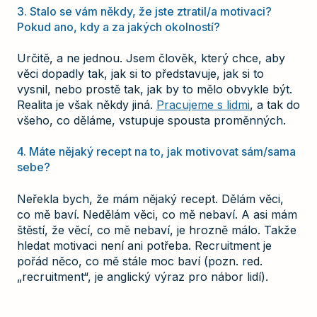
3. Stalo se vám někdy, že jste ztratil/a motivaci?
Pokud ano, kdy a za jakých okolností?
Určitě, a ne jednou. Jsem člověk, který chce, aby
věci dopadly tak, jak si to představuje, jak si to
vysnil, nebo prostě tak, jak by to mělo obvykle být.
Realita je však někdy jiná.
Pracujeme s lidmi
, a tak do
všeho, co děláme, vstupuje spousta proměnných.
4. Máte nějaký recept na to, jak motivovat sám/sama
sebe?
Neřekla bych, že mám nějaký recept. Dělám věci,
co mě baví. Nedělám věci, co mě nebaví. A asi mám
štěstí, že věcí, co mě nebaví, je hrozně málo. Takže
hledat motivaci není ani potřeba. Recruitment je
pořád něco, co mě stále moc baví (pozn. red.
„recruitment“, je anglický výraz pro nábor lidí).