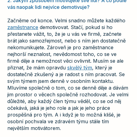
2. Jakým způsobem motivujete své lidi? A co podle
vás naopak lidi nejvíce demotivuje?
Začněme od konce. Velmi snadno můžete každého
zaměstnance
demotivovat. Stačí, pokud si ho
přestanete vážit, to, že je u vás ve firmě, začnete
brát jako samozřejmost, nebo s ním jen dostatečně
nekomunikujete. Zároveň je pro zaměstnance
nejhorší neznalost, nevědomost toho, co se ve
firmě děje a nemožnost věci ovlivnit. Musím se ale
přiznat, že mám opravdu
skvělý tým
, který je
dostatečně zkušený a je radost s ním pracovat. Se
svým týmem jsem denně v osobním kontaktu.
Mluvíme společně o tom, co se denně děje a dávám
jim prostor o věcech společně rozhodovat. Je velmi
důležité, aby každý člen týmu věděl, co se od něj
očekává, jaká je jeho role a jak je jeho práce
prospěšná pro tým. A i když je to možná klišé, je
osobní pochvala ve zdravém týmu stále tím
největším motivátorem.