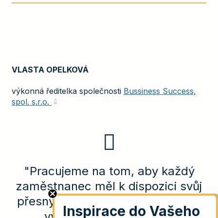
VLASTA OPELKOVÁ
výkonná ředitelka společnosti
Bussiness Success,
spol. s.r.o.
"Pracujeme na tom, aby každý
zaměstnanec měl k dispozici svůj
přesný popis práce a věděl, co je
výsledkem jeho práce."