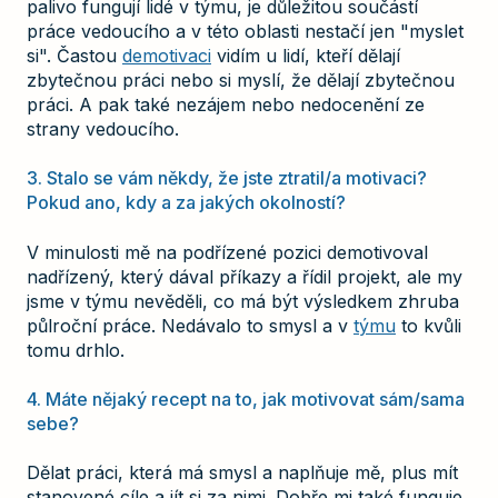
palivo fungují lidé v týmu, je důležitou součástí
práce vedoucího a v této oblasti nestačí jen "myslet
si". Častou
demotivaci
vidím u lidí, kteří dělají
zbytečnou práci nebo si myslí, že dělají zbytečnou
práci. A pak také nezájem nebo nedocenění ze
strany vedoucího.
3. Stalo se vám někdy, že jste ztratil/a motivaci?
Pokud ano, kdy a za jakých okolností?
V minulosti mě na podřízené pozici demotivoval
nadřízený, který dával příkazy a řídil projekt, ale my
jsme v týmu nevěděli, co má být výsledkem zhruba
půlroční práce. Nedávalo to smysl a v
týmu
to kvůli
tomu drhlo.
4. Máte nějaký recept na to, jak motivovat sám/sama
sebe?
Dělat práci, která má smysl a naplňuje mě, plus mít
stanovené cíle a jít si za nimi. Dobře mi také funguje