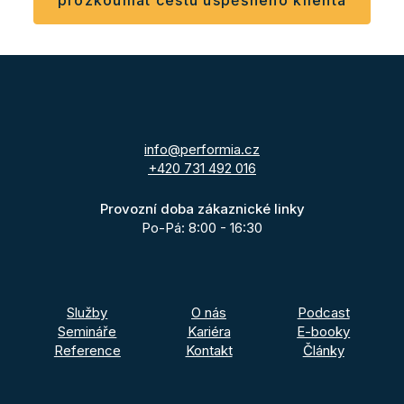
prozkoumat cestu úspěšného klienta
info@performia.cz
+420 731 492 016
Provozní doba zákaznické linky
Po-Pá: 8:00 - 16:30
Služby
O nás
Podcast
Semináře
Kariéra
E-booky
Reference
Kontakt
Články