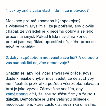
1. Jak by zněla vaše vlastní definice motivace?
Motivace pro mě znamená být spokojený
s výsledkem. Myslím si, že je potřeba, aby člověk
chápal, že výsledek je k něčemu dobrý a že jeho
práce má smysl. Pokud ti lidé nevidí na konec,
pokud jsou například uprostřed nějakého procesu,
bývá to problém.
2. Jakým způsobem motivujete své lidi? A co podle
vás naopak lidi nejvíce demotivuje?
Snažím se, aby lidé viděli smysl své práce. Když
dojde k nějaké chybě, musí vědět, že dělat chyby
není špatné, je zkrátka potřeba věci zdokonalovat a
brát je jako výzvu. Zároveň se snažím, aby
zaměstnanci
cítili, že jsou součástí firmy a že jsou
důležití. Demotivace je u mě většinou důsledek
nedorozumění, které častokrát nevzniká úmyslně,