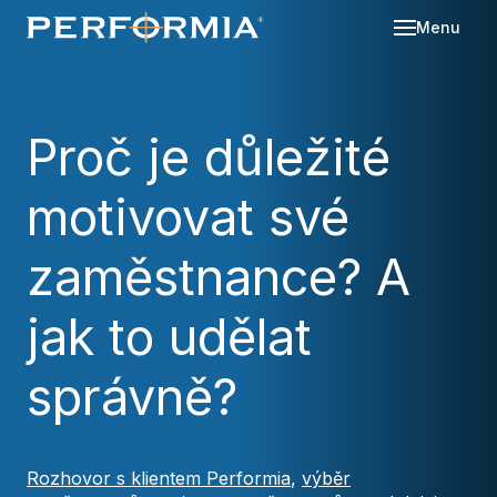
Menu
Sl
Se
Proč je důležité
O 
motivovat své
Re
Kd
Ná
Bl
zaměstnance? A
Ka
Po
jak to udělat
Ko
správně?
Za
Rozhovor s klientem Performia
,
výběr