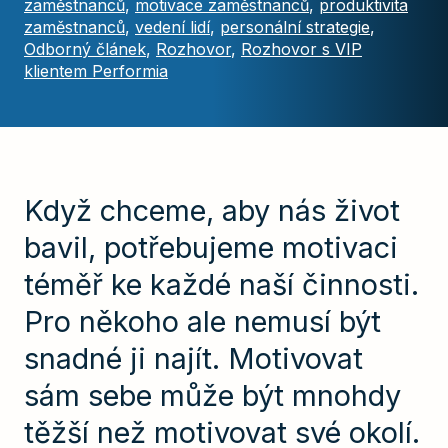
zaměstnanců
,
motivace zaměstnanců
,
produktivita
zaměstnanců
,
vedení lidí
,
personální strategie
,
Odborný článek
,
Rozhovor
,
Rozhovor s VIP
klientem Performia
Když chceme, aby nás život
bavil, potřebujeme motivaci
téměř ke každé naší činnosti.
Pro někoho ale nemusí být
snadné ji najít. Motivovat
sám sebe může být mnohdy
těžší než motivovat své okolí.