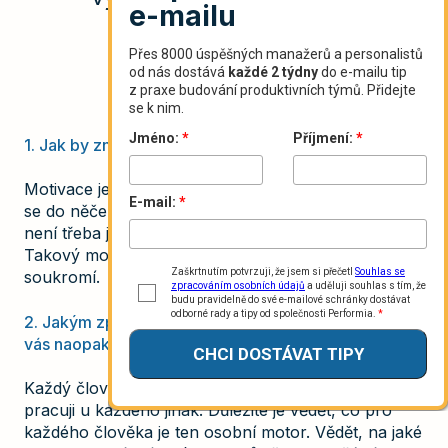
1. Jak by zněla vaše vlastní definice motivace?
Motivace je pro mě jednoduše řečeno důvod, proč
se do něčeho pustit, vytrvat, nevzdat se, i když to
není třeba jednoduché, a dotáhnout věci do konce.
Takový motor, který pohání člověka v práci i v
soukromí.
2. Jakým způsobem motivujete své lidi? A co podle
vás naopak lidi nejvíce demotivuje?
Každý člověk má vlastní důvody, a proto s motivací
pracuji u každého jinak. Důležité je vědět, co pro
každého člověka je ten osobní motor. Vědět, na jaké