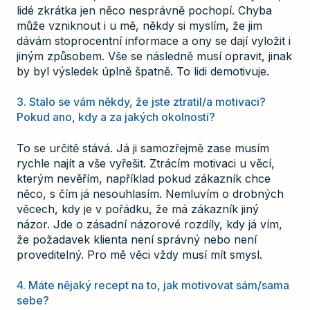
lidé zkrátka jen něco nesprávně pochopí. Chyba
může vzniknout i u mě, někdy si myslím, že jim
dávám stoprocentní informace a ony se dají vyložit i
jiným způsobem. Vše se následně musí opravit, jinak
by byl výsledek úplně špatně. To lidi demotivuje.
3. Stalo se vám někdy, že jste ztratil/a motivaci?
Pokud ano, kdy a za jakých okolností?
To se určitě stává. Já ji samozřejmě zase musím
rychle najít a vše vyřešit. Ztrácím motivaci u věcí,
kterým nevěřím, například pokud zákazník chce
něco, s čím já nesouhlasím. Nemluvím o drobných
věcech, kdy je v pořádku, že má zákazník jiný
názor. Jde o zásadní názorové rozdíly, kdy já vím,
že požadavek klienta není správný nebo není
proveditelný. Pro mě věci vždy musí mít smysl.
4. Máte nějaký recept na to, jak motivovat sám/sama
sebe?