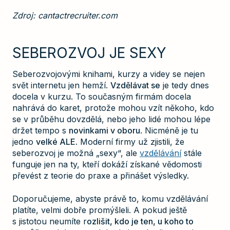
Zdroj: cantactrecruiter.com
SEBEROZVOJ JE SEXY
Seberozvojovými knihami, kurzy a videy se nejen
svět internetu jen hemží.
Vzdělávat se
je tedy dnes
docela v kurzu. To současným firmám docela
nahrává do karet, protože mohou vzít někoho, kdo
se v průběhu dovzdělá, nebo jeho lidé mohou lépe
držet tempo s
novinkami v oboru
. Nicméně je tu
jedno
velké ALE
. Moderní firmy už zjistili, že
seberozvoj je možná „sexy“, ale
vzdělávání
stále
funguje jen na ty, kteří dokáží získané vědomosti
převést z teorie do praxe a přinášet výsledky.
Doporučujeme, abyste právě to, komu vzdělávání
platíte, velmi dobře promýšleli. A pokud ještě
s jistotou neumíte r
ozlišit, kdo je ten, u koho to