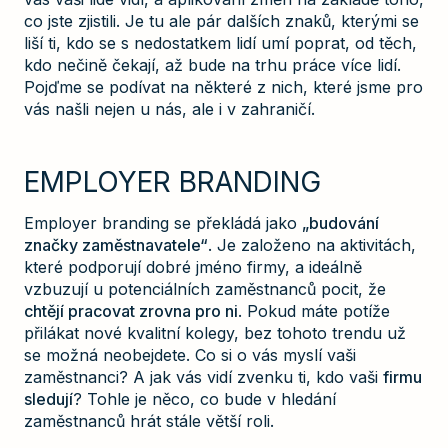
co jste zjistili. Je tu ale pár dalších znaků, kterými se
liší ti, kdo se s nedostatkem lidí umí poprat, od těch,
kdo nečině čekají, až bude na trhu práce více lidí.
Pojďme se podívat na některé z nich, které jsme pro
vás našli nejen u nás, ale i v zahraničí.
EMPLOYER BRANDING
Employer branding se překládá jako
„budování
značky zaměstnavatele“
. Je založeno na aktivitách,
které podporují dobré jméno firmy, a ideálně
vzbuzují u potenciálních zaměstnanců pocit, že
chtějí pracovat zrovna pro ni
. Pokud máte potíže
přilákat nové kvalitní kolegy, bez tohoto trendu už
se možná neobejdete. Co si o vás myslí vaši
zaměstnanci? A jak vás vidí zvenku ti, kdo vaši
firmu
sledují
? Tohle je něco, co bude v hledání
zaměstnanců hrát stále větší roli.