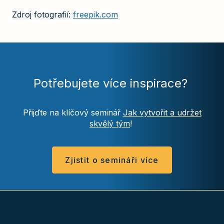
Zdroj fotografií:
freepik.com
Potřebujete více inspirace?
Přijďte na klíčový seminář
Jak vytvořit a udržet
skvělý tým
!
Zjistit o semináři více