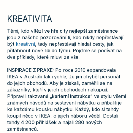
KREATIVITA
Těmi, kdo vítězí
ve hře o ty nejlepší zaměstnance
jsou z našeho pozorování ti, kdo nikdy nepřestávají
být
kreativní
, tedy nepřestávají hledat cesty, jak
přitáhnout nové lidi do týmu. Pojďme se podívat na
dva příklady, které mluví za vše.
INSPIRACE Z PRAXE:
Po roce 2010 expandovala
IKEA v Austrálii tak rychle, že jim chyběl personál
do jejich obchodů. Aby je získali, zaměřili se na
zákazníky, kteří v jejich obchodech nakupují.
Připravili takzvané
„kariérní instrukce“
ve stylu všemi
známých návodů na sestavení nábytku a přibalili je
ke každému kousku nábytku. Každý, kdo si tehdy
koupil něco v IKEA, o jejich náboru věděl. Dostali
tehdy
4 200 přihlášek
a najali
280 nových
zaměstnanců
.