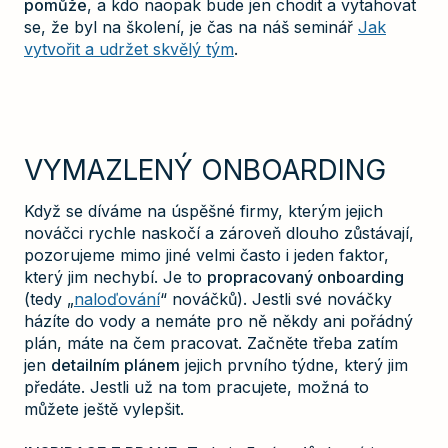
pomůže
, a kdo naopak bude jen chodit a vytahovat
se, že byl na školení, je čas na náš seminář
Jak
vytvořit a udržet skvělý tým
.
VYMAZLENÝ ONBOARDING
Když se díváme na úspěšné firmy, kterým jejich
nováčci rychle naskočí a zároveň dlouho zůstávají,
pozorujeme mimo jiné velmi často i jeden faktor,
který jim nechybí. Je to
propracovaný onboarding
(tedy „
naloďování
“ nováčků). Jestli své nováčky
házíte do vody a nemáte pro ně někdy ani pořádný
plán, máte na čem pracovat. Začněte třeba zatím
jen
detailním plánem
jejich prvního týdne, který jim
předáte. Jestli už na tom pracujete, možná to
můžete ještě vylepšit.