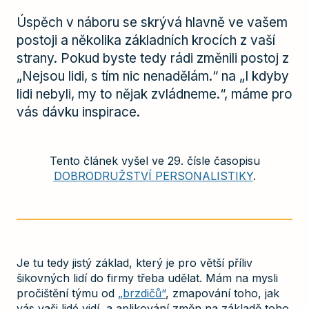
Úspěch v náboru se skrývá hlavně ve vašem
postoji a několika základních krocích z vaší
strany. Pokud byste tedy rádi změnili postoj z
„Nejsou lidi, s tím nic nenadělám.“ na „I kdyby
lidi nebyli, my to nějak zvládneme.“, máme pro
vás dávku inspirace.
Tento článek vyšel ve 29. čísle časopisu
DOBRODRUŽSTVÍ PERSONALISTIKY
.
Je tu tedy jistý základ, který je pro větší příliv
šikovných lidí do firmy třeba udělat. Mám na mysli
pročištění týmu od
„brzdičů“
, zmapování toho, jak
vás vaši lidé vidí, a aplikování změn na základě toho,