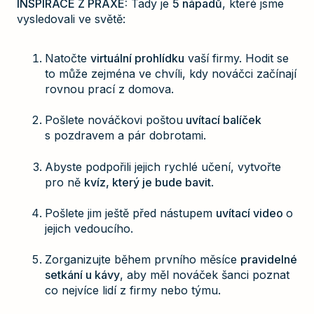
INSPIRACE Z PRAXE:
Tady je
5 nápadů
, které jsme
vysledovali ve světě:
Natočte
virtuální prohlídku
vaší firmy. Hodit se
to může zejména ve chvíli, kdy nováčci začínají
rovnou prací z domova.
Pošlete nováčkovi poštou
uvítací balíček
s pozdravem a pár dobrotami.
Abyste podpořili jejich rychlé učení, vytvořte
pro ně
kvíz, který je bude bavit
.
Pošlete jim ještě před nástupem
uvítací video
o
jejich vedoucího.
Zorganizujte během prvního měsíce
pravidelné
setkání u kávy
, aby měl nováček šanci poznat
co nejvíce lidí z firmy nebo týmu.