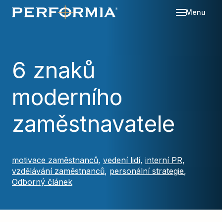
Menu
Sl
Se
6 znaků
O 
moderního
Re
Kd
Ná
Bl
zaměstnavatele
Ka
Po
Ko
motivace zaměstnanců
,
vedení lidí
,
interní PR
,
vzdělávání zaměstnanců
,
personální strategie
,
Za
Odborný článek