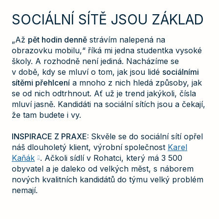
SOCIÁLNÍ SÍTĚ JSOU ZÁKLAD
„Až
pět hodin denně
strávím nalepená na
obrazovku mobilu,“ říká mi jedna studentka vysoké
školy. A rozhodně není jediná. Nacházíme se
v době, kdy se mluví o tom, jak jsou lidé
sociálními
sítěmi přehlcení
a mnoho z nich hledá způsoby, jak
se od nich odtrhnout. Ať už je trend jakýkoli, čísla
mluví jasně. Kandidáti na sociální sítích jsou a čekají,
že tam budete i vy.
INSPIRACE Z PRAXE:
Skvěle se do sociální sítí opřel
náš dlouholetý klient, výrobní společnost
Karel
Kaňák
. Ačkoli sídlí v Rohatci, který má 3 500
obyvatel a je daleko od velkých měst, s náborem
nových kvalitních kandidátů do týmu velký problém
nemají.