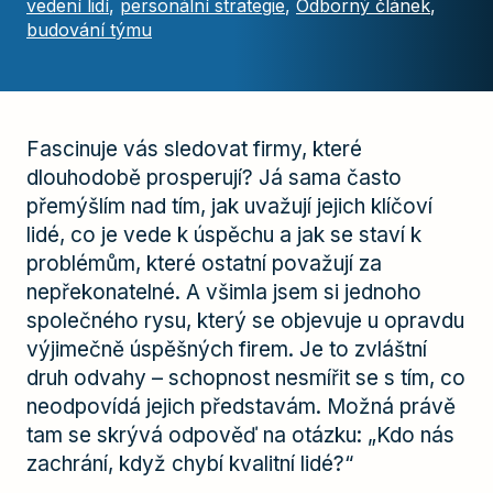
vedení lidí
,
personální strategie
,
Odborný článek
,
budování týmu
Fascinuje vás sledovat firmy, které
dlouhodobě prosperují? Já sama často
přemýšlím nad tím, jak uvažují jejich klíčoví
lidé, co je vede k úspěchu a jak se staví k
problémům, které ostatní považují za
nepřekonatelné. A všimla jsem si jednoho
společného rysu, který se objevuje u opravdu
výjimečně úspěšných firem. Je to zvláštní
druh odvahy – schopnost nesmířit se s tím, co
neodpovídá jejich představám. Možná právě
tam se skrývá odpověď na otázku: „Kdo nás
zachrání, když chybí kvalitní lidé?“