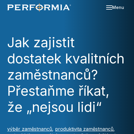
Menu
Sl
Se
Jak zajistit
O 
dostatek kvalitních
Re
Kd
Ná
Bl
zaměstnanců?
Ka
Po
Přestaňme říkat,
Ko
že „nejsou lidi“
Za
výběr zaměstnanců
,
produktivita zaměstnanců
,