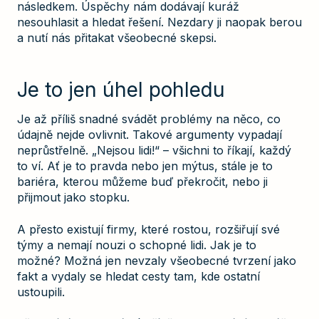
následkem. Úspěchy nám dodávají kuráž
nesouhlasit a hledat řešení. Nezdary ji naopak berou
a nutí nás přitakat všeobecné skepsi.
Je to jen úhel pohledu
Je až příliš snadné svádět problémy na něco, co
údajně nejde ovlivnit. Takové argumenty vypadají
neprůstřelně. „Nejsou lidi!“ – všichni to říkají, každý
to ví. Ať je to pravda nebo jen mýtus, stále je to
bariéra, kterou můžeme buď překročit, nebo ji
přijmout jako stopku.
A přesto existují firmy, které rostou, rozšiřují své
týmy a nemají nouzi o schopné lidi. Jak je to
možné? Možná jen nevzaly všeobecné tvrzení jako
fakt a vydaly se hledat cesty tam, kde ostatní
ustoupili.