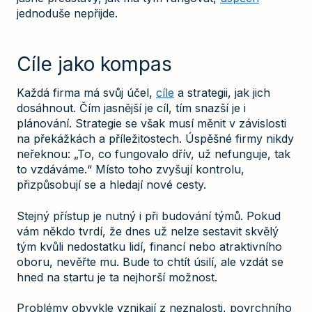
jednoduše nepřijde.
Cíle jako kompas
Každá firma má svůj účel,
cíle
a strategii, jak jich
dosáhnout. Čím jasnější je cíl, tím snazší je i
plánování. Strategie se však musí měnit v závislosti
na překážkách a příležitostech. Úspěšné firmy nikdy
neřeknou: „To, co fungovalo dřív, už nefunguje, tak
to vzdáváme.“ Místo toho zvyšují kontrolu,
přizpůsobují se a hledají nové cesty.
Stejný přístup je nutný i při budování týmů. Pokud
vám někdo tvrdí, že dnes už nelze sestavit skvělý
tým kvůli nedostatku lidí, financí nebo atraktivního
oboru, nevěřte mu. Bude to chtít úsilí, ale vzdát se
hned na startu je ta nejhorší možnost.
Problémy obvykle vznikají z neznalosti, povrchního