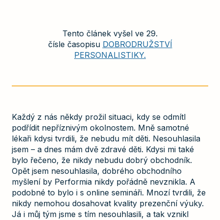
Tento článek vyšel ve 29.
čísle časopisu
DOBRODRUŽSTVÍ
PERSONALISTIKY.
Každý z nás někdy prožil situaci, kdy se odmítl
podřídit nepříznivým okolnostem. Mně samotné
lékaři kdysi tvrdili, že nebudu mít děti. Nesouhlasila
jsem – a dnes mám dvě zdravé děti. Kdysi mi také
bylo řečeno, že nikdy nebudu dobrý obchodník.
Opět jsem nesouhlasila, dobrého obchodního
myšlení by Performia nikdy pořádně nevznikla. A
podobné to bylo i s online semináři. Mnozí tvrdili, že
nikdy nemohou dosahovat kvality prezenční výuky.
Já i můj tým jsme s tím nesouhlasili, a tak vznikl