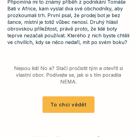
Připomíná mi to známý příběh z podnikání Tomáše
Bati v Africe, kam vyslal dva své obchodníky, aby
prozkoumali trh. První psal, že prodej bot je bez
šance, místní je totiž vůbec nenosí. Druhý hlásil
obrovskou příležitost, právě proto, že lidé boty
teprve nezačali používat. Kterého z nich byste chtěli
ve chvílích, kdy se něco nedaří, mít po svém boku?
Nejsou lidi! No a? Stačí pročistit tým a otevřít si
vlastní obor. Podívejte se, jak si s tím poradila
NEMA.
To chci vědět