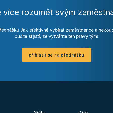
 více rozumět svým zaměst
přednášku Jak efektivně vybírat zaměstnance a nekoupit
buďte si jistí, že vytváříte ten pravý tým!
přihlásit se na přednášku
Služby
O nás