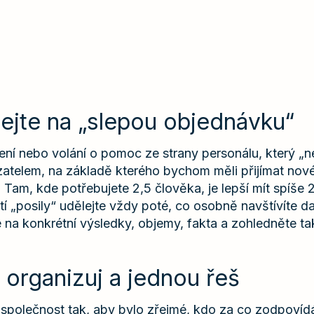
mejte na „slepou objednávku“
ní nebo volání o pomoc ze strany personálu, který „ne
telem, na základě kterého bychom měli přijímat nové l
y: Tam, kde potřebujete 2,5 člověka, je lepší mít spíše 
tí „posily“ udělejte vždy poté, co osobně navštívíte 
e na konkrétní výsledky, objemy, fakta a zohledněte t
 organizuj a jednou řeš
 společnost tak, aby bylo zřejmé, kdo za co zodpovíd