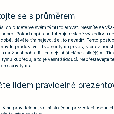
ojte se s průměrem
s, co budete ve svém týmu tolerovat. Nesmíte se však 
andard. Pokud například tolerujete slabé výsledky u n
době, dáváte tím najevo, že „to nevadí“. Tento postu
opravdu produktivní. Tvoření týmu je věc, která v pods
 a možnost nahradit ten nejslabší článek silnějším. Tí
týmu kupředu, a to je velmi žádoucí. Nepřestávejte t
né členy týmu.
te lidem pravidelně prezento
 týmu pravidelnou, velmi stručnou prezentaci osobníc