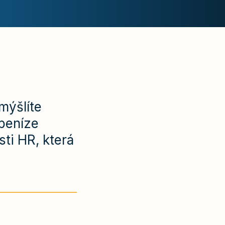
mýšlíte
 peníze
sti HR, která