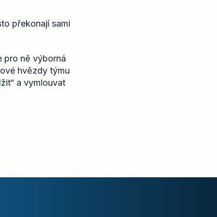
sto překonají sami
je pro ně výborná
vdové hvězdy týmu
žit“ a vymlouvat