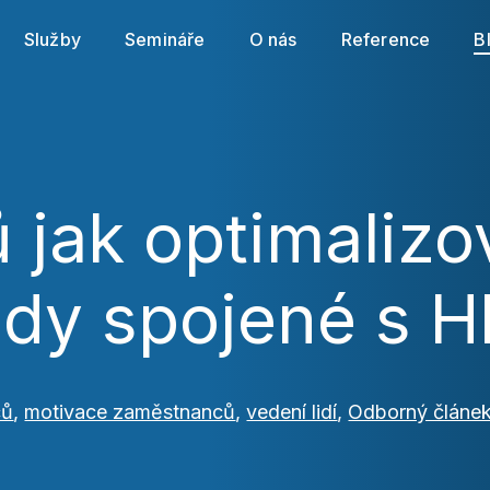
cookies souborů
. Svá nastavení můžete kdykoli změnit
Služby
Semináře
O nás
Reference
B
Povolit povinné
Nastavení cookies
Povolit vše
ů jak optimalizo
ady spojené s H
ců
,
motivace zaměstnanců
,
vedení lidí
,
Odborný článe