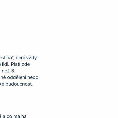
stíhá“, není vždy
idi. Platí zde
2 než 3.
dané oddělení nebo
aké budoucnost.
á a co má na