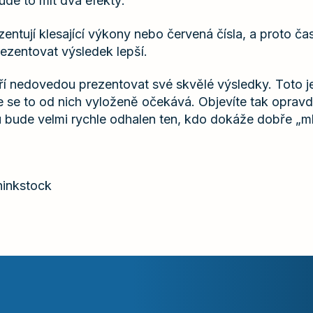
ude to mít dva efekty:
entují klesající výkony nebo červená čísla, a proto ča
ezentovat výsledek lepší.
teří nedovedou prezentovat své skvělé výsledky. Toto 
ože se to od nich vyloženě očekává. Objevíte tak opra
u bude velmi rychle odhalen ten, kdo dokáže dobře „ml
Thinkstock