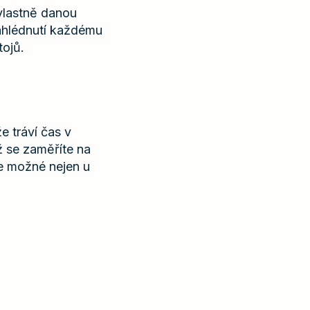
á vlastně danou
nahlédnutí každému
tojů.
e tráví čas v
ž se zaměříte na
je možné nejen u