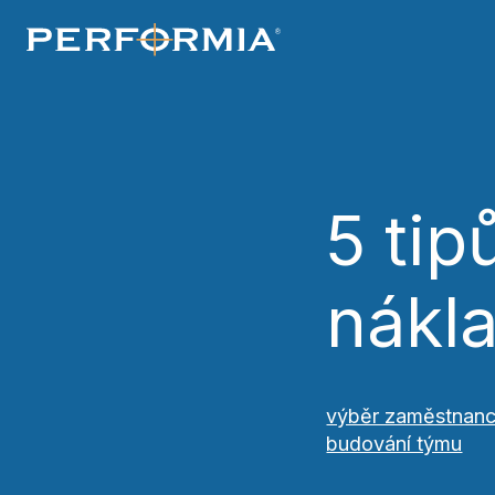
souhlasíte s našimi
zásadami používání 
5 tip
nákl
výběr zaměstnan
budování týmu