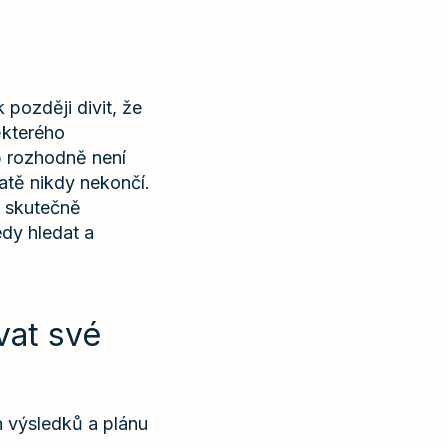
později divit, že
ěkterého
p rozhodně není
tatě nikdy nekončí.
m skutečně
edy hledat a
vat své
h výsledků a plánu