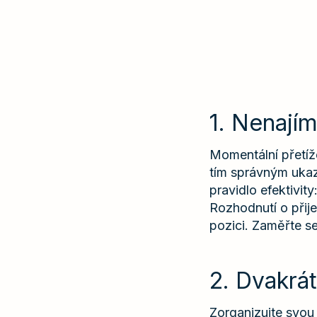
1. Nenají
Momentální přetíže
tím správným ukaza
pravidlo efektivit
Rozhodnutí o přije
pozici. Zaměřte s
2. Dvakrát
Zorganizujte svou