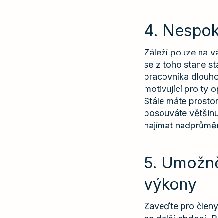
4. Nespok
Záleží pouze na vá
se z toho stane st
pracovníka dlouho
motivující pro ty 
Stále máte prostor
posouváte většinu 
najímat nadprůměr
5. Umožně
výkony
Zaveďte pro členy