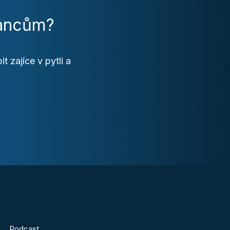
nancům?
 zajíce v pytli a
Podcast