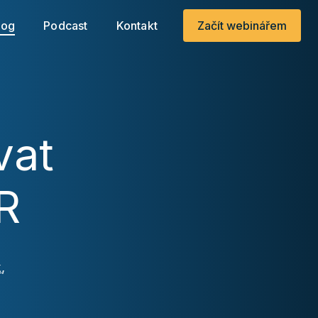
.
log
Podcast
Kontakt
Začít webinářem
vat
R
k
,