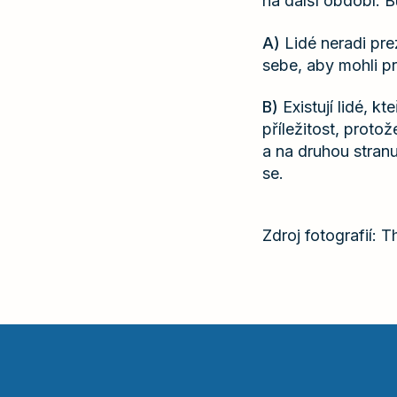
na další období. B
A)
Lidé neradi prez
sebe, aby mohli pr
B)
Existují lidé, k
příležitost, prot
a na druhou stran
se.
Zdroj fotografií: 